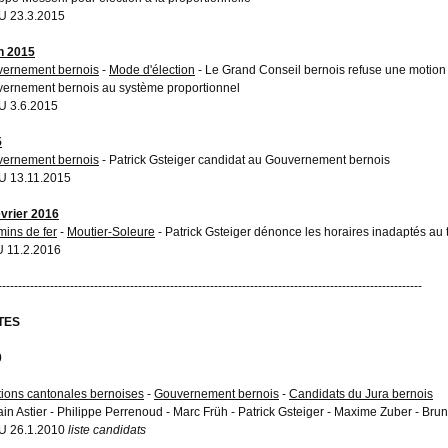
 23.3.2015
in 2015
ernement bernois
-
Mode d'élection
- Le Grand Conseil bernois refuse une motion 
ernement bernois au système proportionnel
 3.6.2015
5
ernement bernois
- Patrick Gsteiger candidat au Gouvernement bernois
 13.11.2015
évrier 2016
ins de fer
-
Moutier-Soleure
- Patrick Gsteiger dénonce les horaires inadaptés au 
 11.2.2016
----------------------------------------------------------------------------------------------------------
TES
0
tions cantonales bernoises
-
Gouvernement bernois
-
Candidats du Jura bernois
ain Astier - Philippe Perrenoud - Marc Früh - Patrick Gsteiger - Maxime Zuber - Br
U 26.1.2010
liste candidats