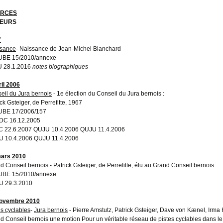
RCES
EURS
7
sance
- Naissance de Jean-Michel Blanchard
UBE 15/2010/annexe
 28.1.2016
notes biographiques
ril 2006
eil du Jura bernois
- 1e élection du Conseil du Jura bernois :
ck Gsteiger, de Perrefitte, 1967
UBE 17/2006/157
DC 16.12.2005
 22.6.2007 QUJU 10.4.2006 QUJU 11.4.2006
 10.4.2006 QUJU 11.4.2006
ars 2010
d Conseil bernois
- Patrick Gsteiger, de Perrefitte, élu au Grand Conseil bernois
UBE 15/2010/annexe
 29.3.2010
novembre 2010
es cyclables
-
Jura bernois
- Pierre Amstutz, Patrick Gsteiger, Dave von Kænel, Irma
d Conseil bernois une motion Pour un véritable réseau de pistes cyclables dans le