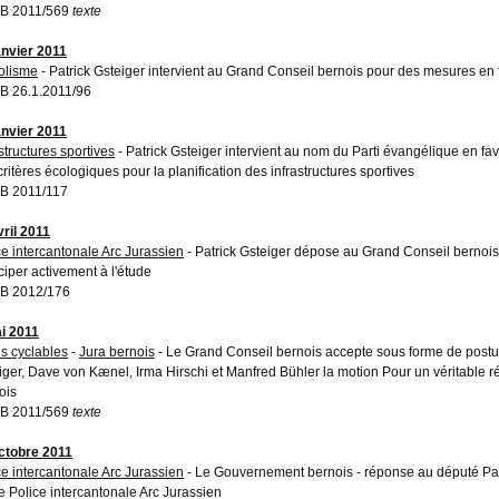
B 2011/569
texte
anvier 2011
olisme
- Patrick Gsteiger intervient au Grand Conseil bernois pour des mesures en 
 26.1.2011/96
anvier 2011
structures sportives
- Patrick Gsteiger intervient au nom du Parti évangélique en fa
critères écologiques pour la planification des infrastructures sportives
B 2011/117
vril 2011
ce intercantonale Arc Jurassien
- Patrick Gsteiger dépose au Grand Conseil bernois
iciper activement à l'étude
B 2012/176
i 2011
es cyclables
-
Jura bernois
- Le Grand Conseil bernois accepte sous forme de postula
iger, Dave von Kænel, Irma Hirschi et Manfred Bühler la motion Pour un véritable r
ois
B 2011/569
texte
ctobre 2011
ce intercantonale Arc Jurassien
- Le Gouvernement bernois - réponse au député Patric
e Police intercantonale Arc Jurassien