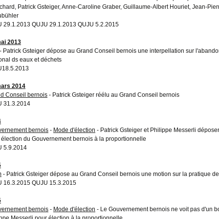
chard, Patrick Gsteiger, Anne-Caroline Graber, Guillaume-Albert Houriet, Jean-Pier
bühler
 29.1.2013 QUJU 29.1.2013 QUJU 5.2.2015
ai 2013
- Patrick Gsteiger dépose au Grand Conseil bernois une interpellation sur l'abandon
onal ds eaux et déchets
U18.5.2013
ars 2014
d Conseil bernois
- Patrick Gsteiger réélu au Grand Conseil bernois
 31.3.2014
4
ernement bernois
-
Mode d'élection
- Patrick Gsteiger et Philippe Messerli dépos
 élection du Gouvernement bernois à la proportionnelle
 5.9.2014
5
m
- Patrick Gsteiger dépose au Grand Conseil bernois une motion sur la pratique de
 16.3.2015 QUJU 15.3.2015
5
ernement bernois
-
Mode d'élection
- Le Gouvernement bernois ne voit pas d'un bon
ippe Messerli pour élection à la proportionnelle