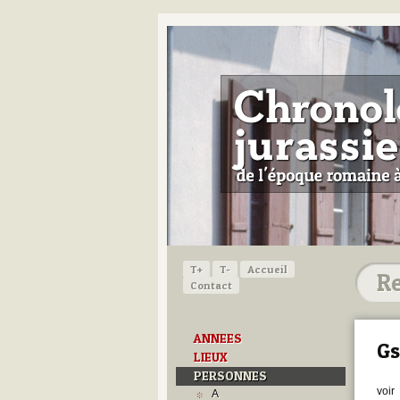
T+
T-
Accueil
Contact
ANNEES
Gs
LIEUX
PERSONNES
voir
A