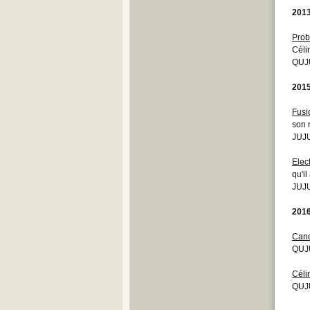
201
Prob
Céli
QUJU
201
Fusi
son 
JUJU
Elec
qu'i
JUJU
201
Cand
QUJU
Céli
QUJU