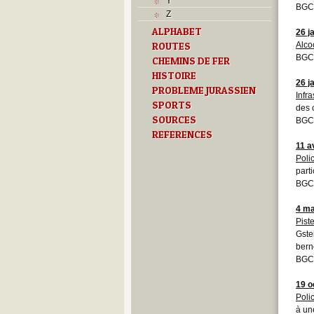
Y
BGC
Z
ALPHABET
26 j
ROUTES
Alco
BGCB
CHEMINS DE FER
HISTOIRE
26 j
PROBLEME JURASSIEN
Infra
SPORTS
des 
SOURCES
BGC
REFERENCES
11 a
Poli
part
BGC
4 ma
Pist
Gste
bern
BGC
19 o
Poli
à un