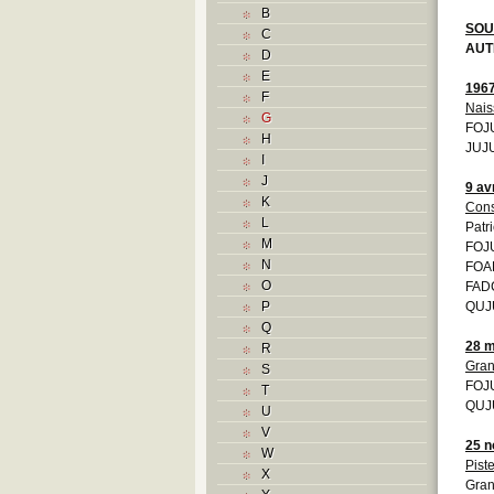
B
SOU
C
AUT
D
E
196
F
Nais
G
FOJ
H
JUJU
I
J
9 av
K
Cons
L
Patri
M
FOJ
N
FOA
O
FADC
P
QUJU
Q
28 m
R
Gran
S
FOJ
T
QUJU
U
V
25 
W
Pist
X
Gran