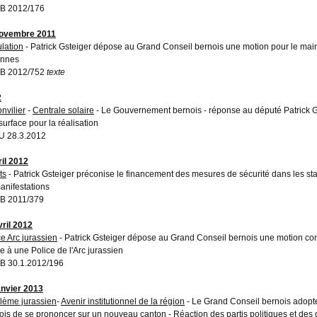
B 2012/176
novembre 2011
ulation
- Patrick Gsteiger dépose au Grand Conseil bernois une motion pour le mai
annes
B 2012/752
texte
2
nvilier
-
Centrale solaire
- Le Gouvernement bernois - réponse au député Patrick Gs
surface pour la réalisation
 28.3.2012
ril 2012
ts
- Patrick Gsteiger préconise le financement des mesures de sécurité dans les sta
anifestations
B 2011/379
vril 2012
ce Arc jurassien
- Patrick Gsteiger dépose au Grand Conseil bernois une motion con
e à une Police de l'Arc jurassien
 30.1.2012/196
anvier 2013
lème jurassien
-
Avenir institutionnel de la région
- Le Grand Conseil bernois adopte 
ois de se prononcer sur un nouveau canton - Réaction des partis politiques et de