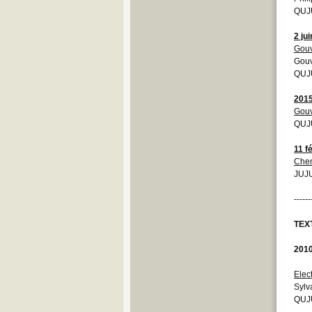
QUJU
2 ju
Gouv
Gouv
QUJU
201
Gouv
QUJU
11 f
Chem
JUJU
------
TEX
201
Elec
Sylv
QUJ