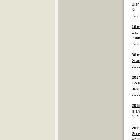
Blan
Kneu
JUJU
18 m
Eau
cant
JUJ
30 m
Gran
JUJU
201
Gouv
pour
JUJU
201
Isla
JUJU
201
Gouv
Phil