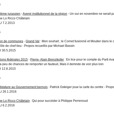
3
lème jurassien
-
Avenir institutionnel de la région
- Un oui en novembre ne serait pas
ne Lo Ricco Châtelain
 7.2.2013
5
on de communes
-
Grand Val
: Mon souhait ; le Cornet fusionné et Moutier dans le 
rôle de chef-lieu - Propos recueillis par Michael Bassin
 30.5.2015
tions fédérales 2015
-
Pierre- Alain Brenzikofer
: En lice pour le compte du Parti éva
l a peu de chances de remporter un fauteuil, Mais il demnde de voir plus loin
 12.8.2015
6
idature au Gouvernement bernois
: Patrick Gsteiger joue la carte du centre - Prop
 26.1.2016
ne Lo Ricco Châtelain
: Qui pour succéder à Philippe Perrenoud
 6.2.2016