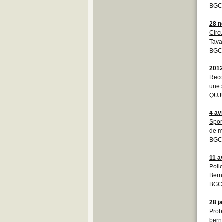
BGC
28 
Circ
Tav
BGC
201
Reco
une 
QUJU
4 av
Spor
de m
BGC
11 a
Poli
Bern
BGCB
28 j
Prob
bern