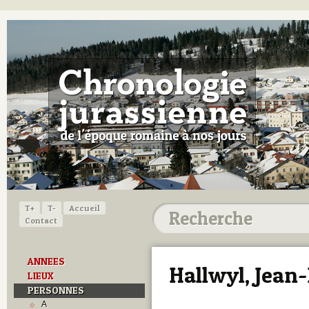
T+
T-
Accueil
Contact
ANNEES
Hallwyl, Jean
LIEUX
PERSONNES
A