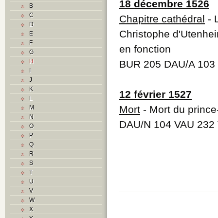
18 décembre 1526
B
C
Chapitre cathédral
- 
D
Christophe d'Utenhei
E
F
en fonction
G
H
BUR 205 DAU/A 103 V
I
J
K
12 février 1527
L
Mort
- Mort du princ
M
N
DAU/N 104 VAU 232 V
O
P
Q
R
S
T
U
V
W
X