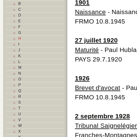
1901
B
C
Naissance
- Naissanc
D
FRMO 10.8.1945
E
F
G
H
27 juillet 1920
I
Maturité
- Paul Hublar
J
K
PAYS 29.7.1920
L
M
N
1926
O
P
Brevet d'avocat
- Pau
Q
FRMO 10.8.1945
R
S
T
U
2 septembre 1928
V
Tribunal Saignelégier
W
X
Franches-Montagne