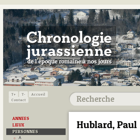
T+
T-
Accueil
Contact
ANNEES
Hublard, Paul
LIEUX
PERSONNES
A