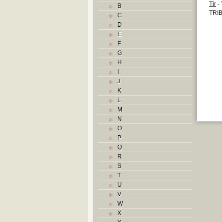
Tir
- 
B
TRIB
C
D
E
F
G
H
I
J
K
L
M
N
O
P
Q
R
S
T
U
V
W
X