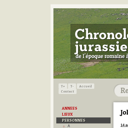
T+
T-
Accueil
Contact
ANNEES
Jo
LIEUX
PERSONNES
14 a
A