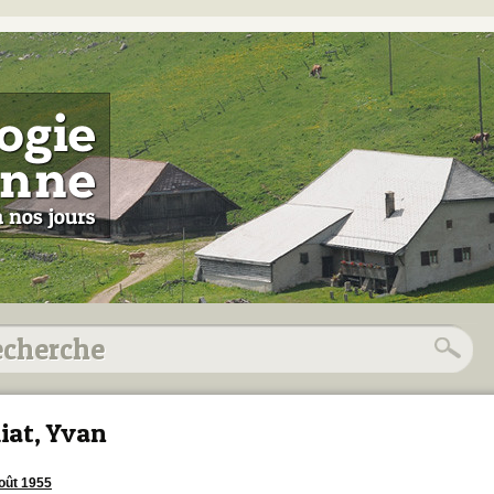
liat, Yvan
oût 1955