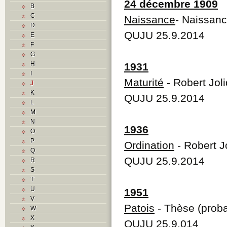
24 décembre 1909
B
C
Naissance
- Naissanc
D
QUJU 25.9.2014
E
F
G
H
1931
I
Maturité
- Robert Joli
J
K
QUJU 25.9.2014
L
M
N
1936
O
P
Ordination
- Robert J
Q
QUJU 25.9.2014
R
S
T
U
1951
V
Patois
- Thèse (proba
W
X
QUJU 25.9.014