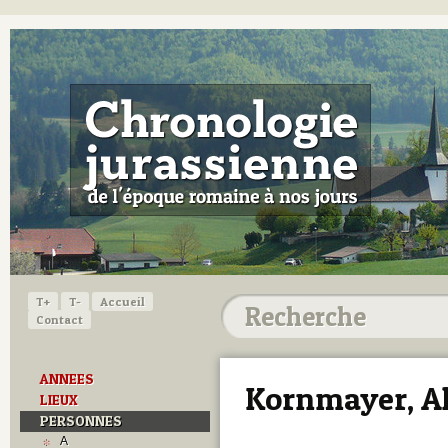
T+
T-
Accueil
Contact
ANNEES
Kornmayer, A
LIEUX
PERSONNES
A