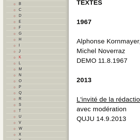
TEXTES
B
C
D
1967
E
F
G
H
Alphonse Kornmayer, c
I
Michel Noverraz
J
K
DEMO 11.8.1967
L
M
N
2013
O
P
Q
L'invité de la rédacti
R
S
avec modération
T
U
QUJU 14.9.2013
V
W
X