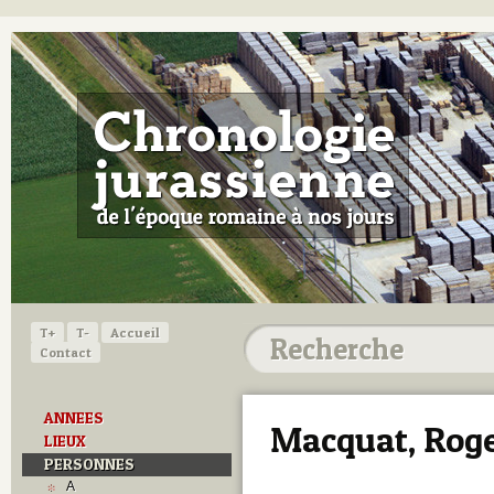
T+
T-
Accueil
Contact
ANNEES
Macquat, Rog
LIEUX
PERSONNES
A