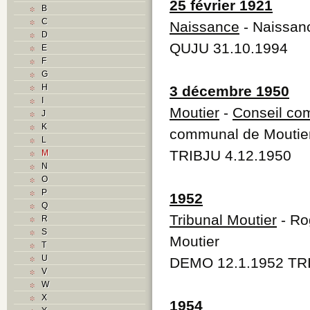
25 février 1921
B
C
Naissance
- Naissan
D
QUJU 31.10.1994
E
F
G
H
3 décembre 1950
I
Moutier
-
Conseil co
J
K
communal de Moutie
L
TRIBJU 4.12.1950
M
N
O
P
1952
Q
Tribunal Moutier
- Ro
R
S
Moutier
T
U
DEMO 12.1.1952 TRI
V
W
X
1954