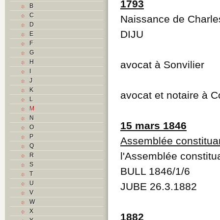
1793
B
C
Naissance de Charl
D
DIJU
E
F
G
H
avocat à Sonvilier
I
J
K
avocat et notaire à C
L
M
N
15 mars 1846
O
P
Assemblée constitua
Q
l'Assemblée constitu
R
S
BULL 1846/1/6
T
U
JUBE 26.3.1882
V
W
X
1882