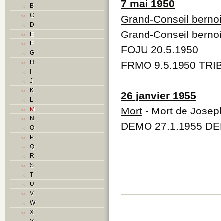
7 mai 1950
B
C
Grand-Conseil berno
D
Grand-Conseil berno
E
F
FOJU 20.5.1950
G
H
FRMO 9.5.1950 TRIB
I
J
K
26 janvier 1955
L
Mort
- Mort de Jose
M
N
DEMO 27.1.1955 DEM
O
P
Q
R
S
T
U
V
W
X