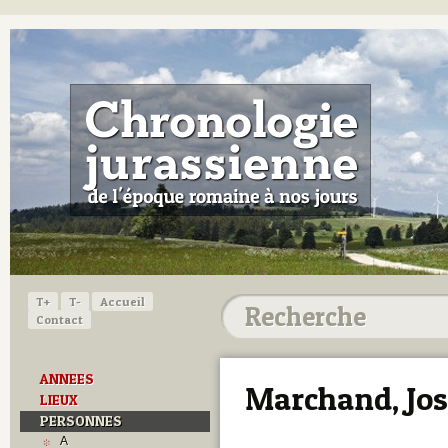
T+
T-
Accueil
Contact
ANNEES
Marchand, Jo
LIEUX
PERSONNES
A