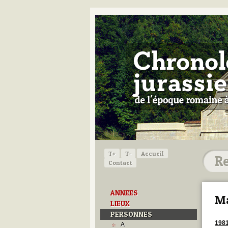
T+
T-
Accueil
Contact
ANNEES
Ma
LIEUX
PERSONNES
198
A