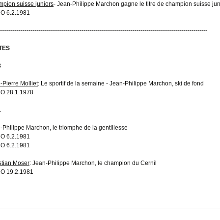
pion suisse juniors
- Jean-Philippe Marchon gagne le titre de champion suisse jun
O 6.2.1981
----------------------------------------------------------------------------------------------------------
TES
8
-Pierre Molliet
: Le sportif de la semaine - Jean-Philippe Marchon, ski de fond
O 28.1.1978
1
-Philippe Marchon, le triomphe de la gentillesse
O 6.2.1981
O 6.2.1981
stian Moser
: Jean-Philippe Marchon, le champion du Cernil
O 19.2.1981