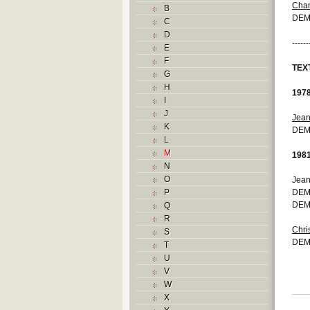
Cham
B
DEM
C
D
------
E
F
TEX
G
H
197
I
J
Jean
K
DEM
L
M
198
N
O
Jean
P
DEM
DEM
Q
R
Chri
S
DEM
T
U
V
W
X