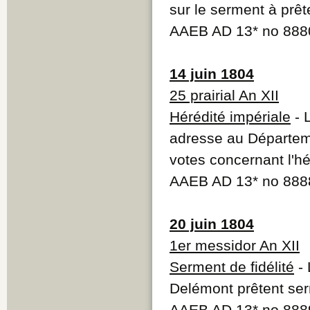
sur le serment à prê
AAEB AD 13* no 888
14 juin 1804
25 prairial An XII
Hérédité impériale
- 
adresse au Départeme
votes concernant l'hé
AAEB AD 13* no 888
20 juin 1804
1er messidor An XII
Serment de fidélité
- 
Delémont prêtent serm
AAEB AD 13* no 888