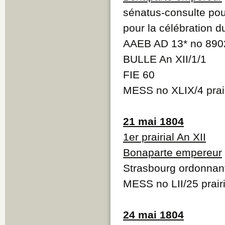
sénatus-consulte pou
pour la célébration d
AAEB AD 13* no 890
BULLE An XII/1/1
FIE 60
MESS no XLIX/4 prair
21 mai 1804
1er prairial An XII
Bonaparte empereur
Strasbourg ordonnan
MESS no LII/25 prairi
24 mai 1804