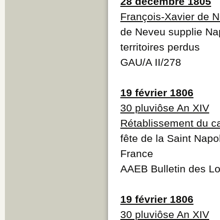
28 décembre 1805
François-Xavier de 
de Neveu supplie Nap
territoires perdus
GAU/A II/278
19 février 1806
30 pluviôse An XIV
Rétablissement du c
fête de la Saint Napo
France
AAEB Bulletin des Lo
19 février 1806
30 pluviôse An XIV