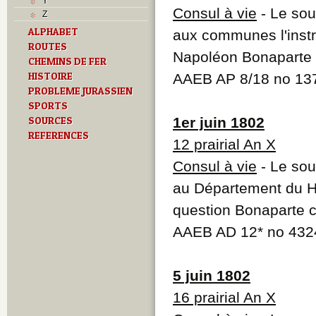
Y
Consul à vie
- Le sou
Z
ALPHABET
aux communes l'instr
ROUTES
Napoléon Bonaparte se
CHEMINS DE FER
HISTOIRE
AAEB AP 8/18 no 137
PROBLEME JURASSIEN
SPORTS
SOURCES
1er juin 1802
REFERENCES
12 prairial An X
Consul à vie
- Le sou
au Département du Ha
question Bonaparte c
AAEB AD 12* no 432
5 juin 1802
16 prairial An X