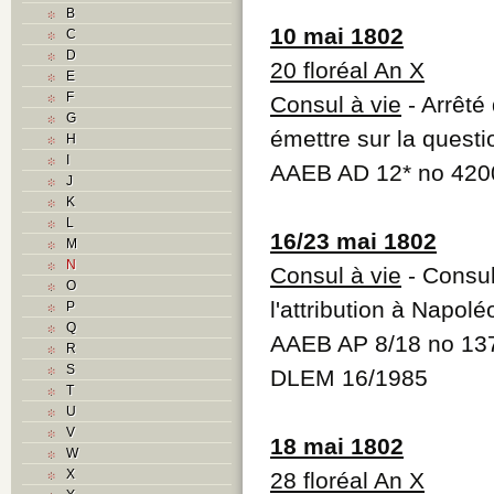
B
10 mai 1802
C
D
20 floréal An X
E
F
Consul à vie
- Arrêté
G
émettre sur la quest
H
I
AAEB AD 12* no 420
J
K
L
16/23 mai 1802
M
N
Consul à vie
- Consul
O
l'attribution à Napol
P
Q
AAEB AP 8/18 no 137
R
S
DLEM 16/1985
T
U
V
18 mai 1802
W
X
28 floréal An X