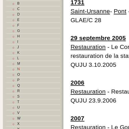
1731
B
C
Saint-Ursanne
-
Pont
D
GLAE/C 28
E
F
G
H
29 septembre 2005
I
Restauration
- Le Con
J
K
restauration de la s
L
QUJU 3.10.2005
M
N
O
P
2006
Q
Restauration
- Resta
R
S
QUJU 23.9.2006
T
U
V
2007
W
X
Restauration
- Le Go