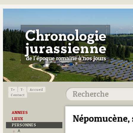
T+
T-
Accueil
Contact
ANNEES
Népomucène, s
LIEUX
PERSONNES
A