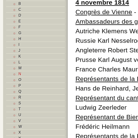
4 novembre 1814
B
C
Congrès de Vienne
-
D
Ambassadeurs des g
E
F
Autriche Klemens We
G
H
Russie Karl Nesselr
I
Angleterre Robert St
J
K
Prusse Karl August 
L
France Charles Mauri
M
N
Représentants de la D
O
P
Hans de Reinhard, J
Q
Représentant du can
R
S
Ludwig Zeerleder
T
U
Représentant de Bie
V
Frédéric Heilmann
W
X
Représentants de la 