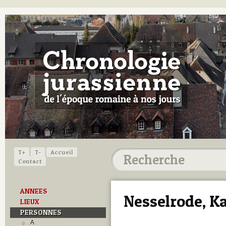
T+
T-
Accueil
Contact
ANNEES
Nesselrode, Ka
LIEUX
PERSONNES
A