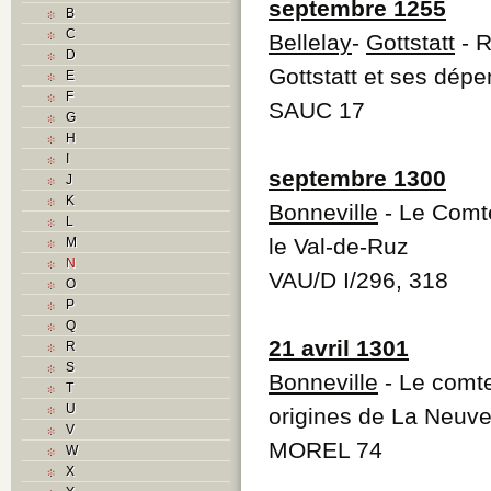
septembre 1255
B
C
Bellelay
-
Gottstatt
- R
D
Gottstatt et ses dépe
E
F
SAUC 17
G
H
I
septembre 1300
J
K
Bonneville
- Le Comt
L
le Val-de-Ruz
M
N
VAU/D I/296, 318
O
P
Q
21 avril 1301
R
S
Bonneville
- Le comte
T
U
origines de La Neuve
V
MOREL 74
W
X