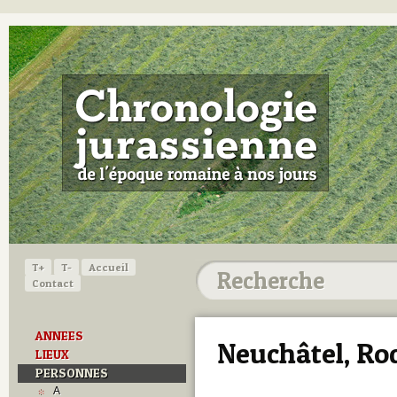
T+
T-
Accueil
Contact
ANNEES
Neuchâtel, Ro
LIEUX
PERSONNES
A