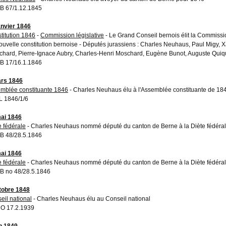
 67/1.12.1845
anvier 1846
titution 1846
-
Commission législative
- Le Grand Conseil bernois élit la Commissio
ouvelle constitution bernoise - Députés jurassiens : Charles Neuhaus, Paul Migy, 
ichard, Pierre-Ignace Aubry, Charles-Henri Moschard, Eugène Bunot, Auguste Qui
 17/16.1.1846
rs 1846
mblée constituante 1846
- Charles Neuhaus élu à l'Assemblée constituante de 18
 1846/1/6
ai 1846
e fédérale
- Charles Neuhaus nommé député du canton de Berne à la Diète fédéra
 48/28.5.1846
ai 1846
e fédérale
- Charles Neuhaus nommé député du canton de Berne à la Diète fédéra
 no 48/28.5.1846
tobre 1848
eil national
- Charles Neuhaus élu au Conseil national
O 17.2.1939
in 1849