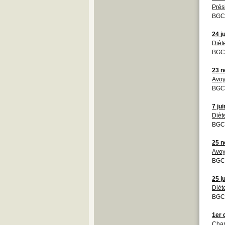
Prés
BGCB
24 j
Dièt
BGCB
23 
Avoy
BGCB
7 ju
Dièt
BGCB
25 
Avoy
BGCB
25 j
Dièt
BGCB
1er
Char