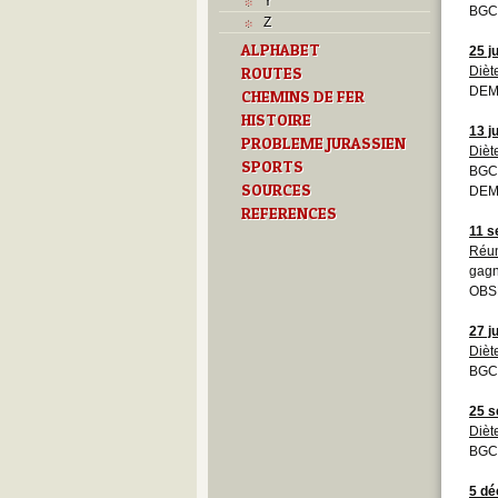
Y
BGCB
Z
ALPHABET
25 j
ROUTES
Dièt
DEM
CHEMINS DE FER
HISTOIRE
13 j
PROBLEME JURASSIEN
Dièt
SPORTS
BGCB
SOURCES
DEM
REFERENCES
11 s
Réun
gagn
OBSE
27 j
Dièt
BGCB
25 s
Dièt
BGCB
5 d