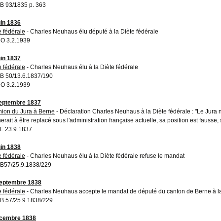
 93/1835 p. 363
uin 1836
e fédérale
- Charles Neuhaus élu député à la Diète fédérale
O 3.2.1939
uin 1837
e fédérale
- Charles Neuhaus élu à la Diète fédérale
 50/13.6.1837/190
O 3.2.1939
eptembre 1837
ion du Jura à Berne
- Déclaration Charles Neuhaus à la Diète fédérale : "Le Jura 
erait à être replacé sous l'administration française actuelle, sa position est fausse
 23.9.1837
uin 1838
e fédérale
- Charles Neuhaus élu à la Diète fédérale refuse le mandat
57/25.9.1838/229
eptembre 1838
e fédérale
- Charles Neuhaus accepte le mandat de député du canton de Berne à la
 57/25.9.1838/229
écembre 1838