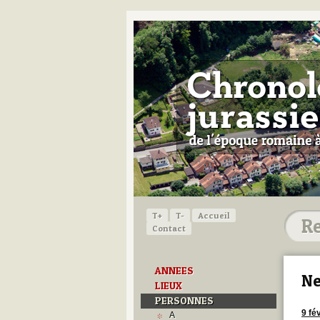
T+
T-
Accueil
Contact
ANNEES
Ne
LIEUX
PERSONNES
9 fé
A