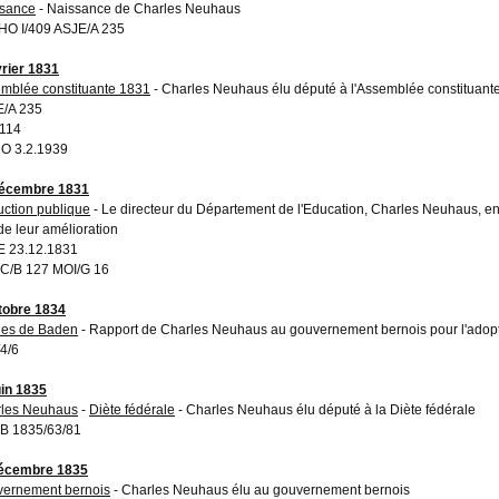
sance
- Naissance de Charles Neuhaus
O I/409 ASJE/A 235
vrier 1831
mblée constituante 1831
- Charles Neuhaus élu député à l'Assemblée constituant
/A 235
114
O 3.2.1939
décembre 1831
ruction publique
- Le directeur du Département de l'Education, Charles Neuhaus, enq
de leur amélioration
 23.12.1831
C/B 127 MOI/G 16
tobre 1834
cles de Baden
- Rapport de Charles Neuhaus au gouvernement bernois pour l'adopt
4/6
uin 1835
les Neuhaus
-
Diète fédérale
- Charles Neuhaus élu député à la Diète fédérale
B 1835/63/81
décembre 1835
ernement bernois
- Charles Neuhaus élu au gouvernement bernois