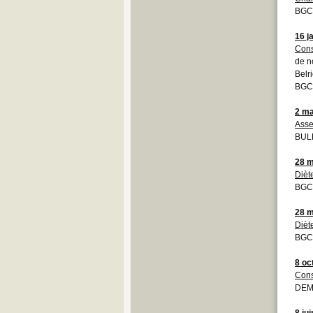
BGCB
16 j
Cons
de n
Belr
BGCB
2 ma
Asse
BULL
28 m
Dièt
BGCB
28 m
Dièt
BGCB
8 oc
Cons
DEM
8 ju