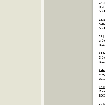
Char
BGCB
ASJE
183
Avoy
ASJE
26 j
Dièt
BGCB
24 f
Dièt
BGC
2 d
Avoy
BGCB
12 m
Dièt
BGCB
25 