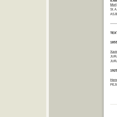
Mort
St. 
ASJE
------
TEX
185
Xavi
JURA
JURA
192
Henr
PEJU