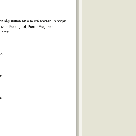
n législative en vue d'élaborer un projet
Xavier Péquignot, Pierre-Auguste
querez
46
le
le