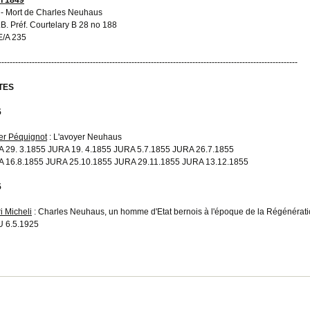
- Mort de Charles Neuhaus
A.B. Préf. Courtelary B 28 no 188
/A 235
------------------------------------------------------------------------------------------------------------
TES
5
er Péquignot
: L'avoyer Neuhaus
 29. 3.1855 JURA 19. 4.1855 JURA 5.7.1855 JURA 26.7.1855
 16.8.1855 JURA 25.10.1855 JURA 29.11.1855 JURA 13.12.1855
5
i Micheli
: Charles Neuhaus, un homme d'Etat bernois à l'époque de la Régénérat
 6.5.1925