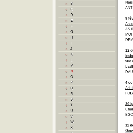
Nais
B
ANTH
C
D
9 fé
E
Asse
F
ASJE
G
MOI 
H
DEM
I
J
12 
K
Inst
L
vue 
M
LEBE
N
DAU
O
P
4 oc
Arti
Q
FOL/
R
S
30 j
T
Char
U
BGC
V
W
11 
X
Gouv