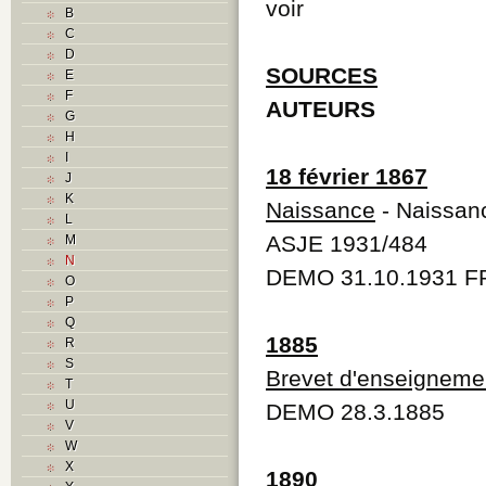
voir
B
C
D
SOURCES
E
F
AUTEURS
G
H
I
18 février 1867
J
K
Naissance
- Naissan
L
ASJE 1931/484
M
N
DEMO 31.10.1931 FR
O
P
Q
1885
R
S
Brevet d'enseigneme
T
U
DEMO 28.3.1885
V
W
X
1890