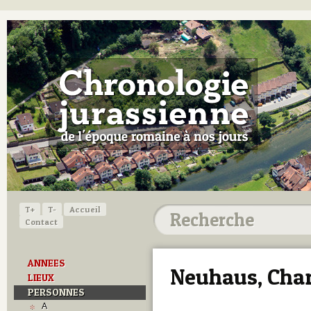
T+
T-
Accueil
Contact
ANNEES
Neuhaus, Charl
LIEUX
PERSONNES
A