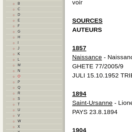
voir
B
C
D
SOURCES
E
F
AUTEURS
G
H
I
1857
J
K
Naissance
- Naissan
L
GHETE 77/2005/9
M
N
JULI 15.10.1952 TRI
O
P
Q
1894
R
S
Saint-Ursanne
- Lion
T
U
PAYS 23.8.1894
V
W
X
1904