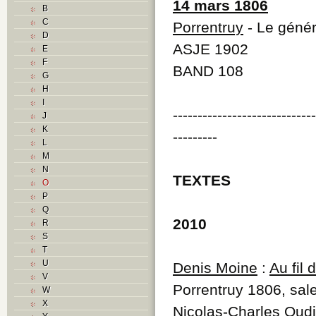
14 mars 1806
B
C
Porrentruy
- Le géné
D
ASJE 1902
E
F
BAND 108
G
H
I
----------------------------
J
K
---------
L
M
N
TEXTES
O
P
Q
2010
R
S
T
U
Denis Moine
:
Au fil
V
Porrentruy 1806, sal
W
X
Nicolas-Charles Oudi