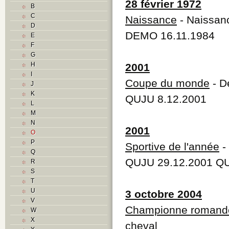
28 février 1972
B
C
Naissance
- Naissan
D
DEMO 16.11.1984
E
F
G
H
2001
I
Coupe du monde
- D
J
K
QUJU 8.12.2001
L
M
N
2001
O
P
Sportive de l'année
-
Q
QUJU 29.12.2001 QU
R
S
T
U
3 octobre 2004
V
Championne romand
W
X
cheval