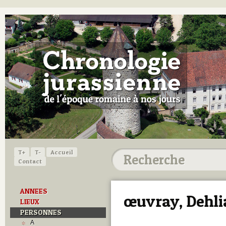
T+
T-
Accueil
Contact
ANNEES
œuvray, Dehli
LIEUX
PERSONNES
A