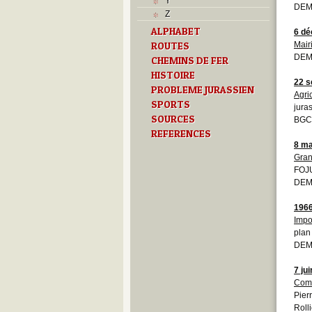
Y
DEM
Z
ALPHABET
6 d
ROUTES
Mair
DEMO
CHEMINS DE FER
HISTOIRE
22 s
PROBLEME JURASSIEN
Agric
SPORTS
jura
SOURCES
BGCB
REFERENCES
8 ma
Gran
FOJU
DEM
196
Impo
plan
DEM
7 ju
Comm
Pier
Roll