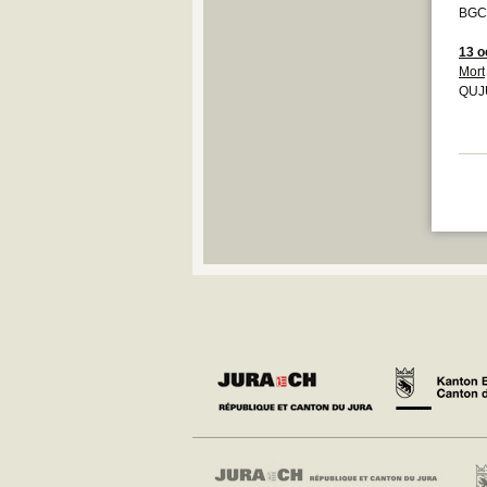
BGCB
13 o
Mort
QUJ