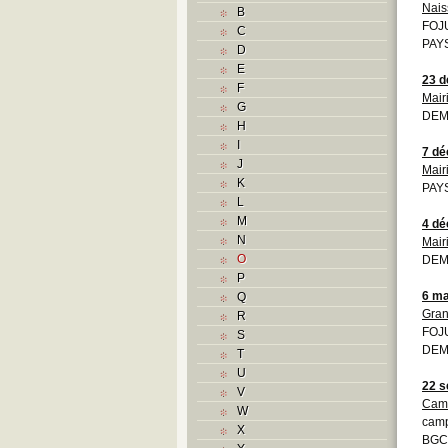
Nais
B
FOJU
C
PAYS
D
E
23 
F
Mair
G
DEM
H
I
7 d
J
Mair
K
PAYS
L
M
4 d
N
Mair
O
DEM
P
6 ma
Q
Gran
R
FOJU
S
DEM
T
U
22 s
V
Cam
W
cam
X
BGCB