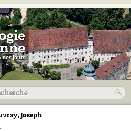
vray, Joseph
4