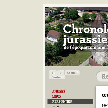
T+
T-
Accueil
Contact
ANNEES
œu
LIEUX
PERSONNES
190
A