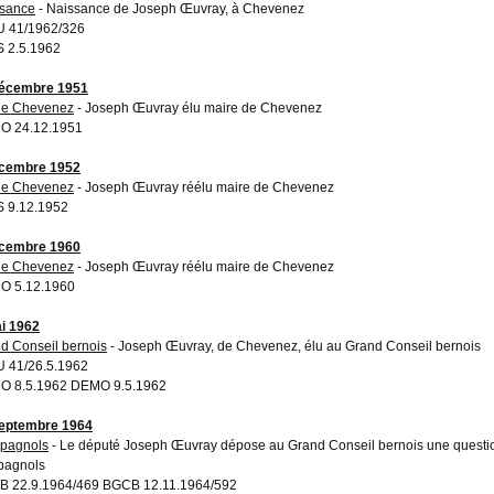
sance
- Naissance de Joseph Œuvray, à Chevenez
 41/1962/326
 2.5.1962
décembre 1951
ie Chevenez
- Joseph Œuvray élu maire de Chevenez
O 24.12.1951
écembre 1952
ie Chevenez
- Joseph Œuvray réélu maire de Chevenez
 9.12.1952
écembre 1960
ie Chevenez
- Joseph Œuvray réélu maire de Chevenez
O 5.12.1960
i 1962
d Conseil bernois
- Joseph Œuvray, de Chevenez, élu au Grand Conseil bernois
 41/26.5.1962
O 8.5.1962 DEMO 9.5.1962
eptembre 1964
pagnols
- Le député Joseph Œuvray dépose au Grand Conseil bernois une question é
pagnols
 22.9.1964/469 BGCB 12.11.1964/592