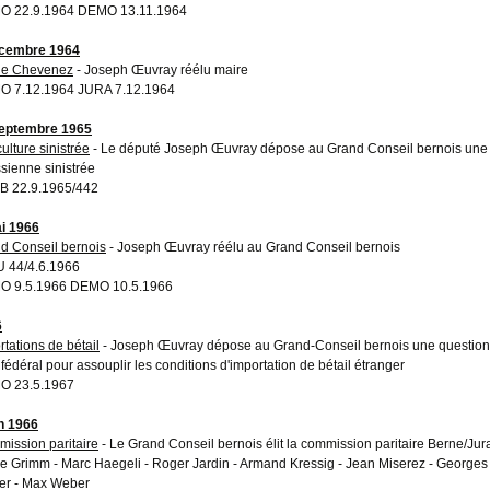
O 22.9.1964 DEMO 13.11.1964
écembre 1964
ie Chevenez
- Joseph Œuvray réélu maire
 7.12.1964 JURA 7.12.1964
eptembre 1965
ulture sinistrée
- Le député Joseph Œuvray dépose au Grand Conseil bernois une mo
ssienne sinistrée
 22.9.1965/442
i 1966
d Conseil bernois
- Joseph Œuvray réélu au Grand Conseil bernois
 44/4.6.1966
O 9.5.1966 DEMO 10.5.1966
6
rtations de bétail
- Joseph Œuvray dépose au Grand-Conseil bernois une question é
 fédéral pour assouplir les conditions d'importation de bétail étranger
O 23.5.1967
in 1966
ission paritaire
- Le Grand Conseil bernois élit la commission paritaire Berne/Ju
re Grimm - Marc Haegeli - Roger Jardin - Armand Kressig - Jean Miserez - George
ier - Max Weber