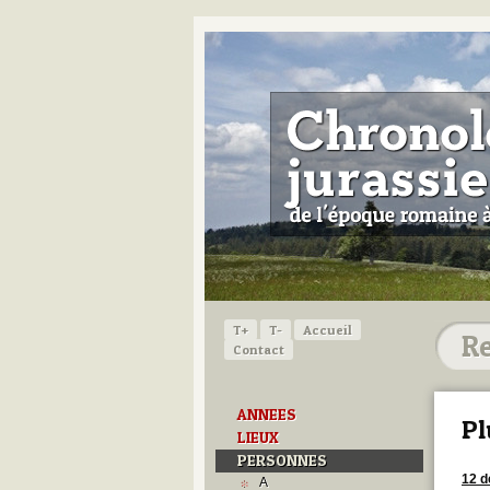
T+
T-
Accueil
Contact
ANNEES
Pl
LIEUX
PERSONNES
12 
A