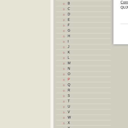
Cons
B
QUJ
C
D
E
F
G
H
I
J
K
L
M
N
O
P
Q
R
S
T
U
V
W
X