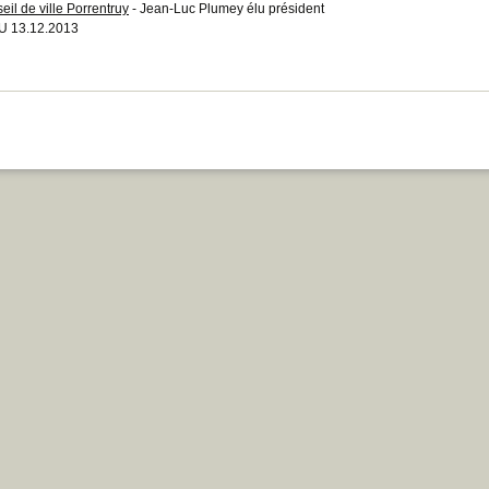
eil de ville Porrentruy
- Jean-Luc Plumey élu président
U 13.12.2013