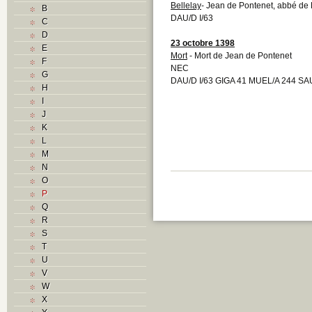
Bellelay
- Jean de Pontenet, abbé de Be
B
DAU/D I/63
C
D
23 octobre 1398
E
Mort
- Mort de Jean de Pontenet
F
NEC
G
DAU/D I/63 GIGA 41 MUEL/A 244 SA
H
I
J
K
L
M
N
O
P
Q
R
S
T
U
V
W
X