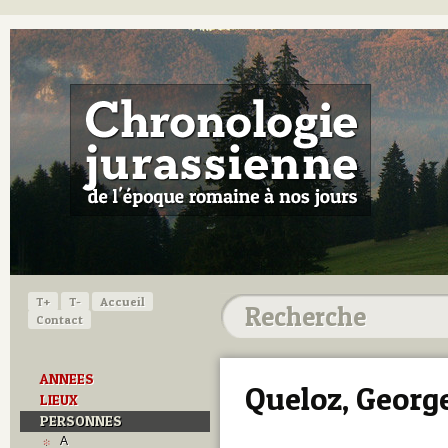
T+
T-
Accueil
Contact
ANNEES
Queloz, Georg
LIEUX
PERSONNES
A