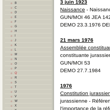
3 juin 1923
B
C
Naissance
- Naissanc
D
GUN/MOI 46 JEA 14
E
F
DEMO 23.3.1976 DE
G
H
I
21 mars 1976
J
K
Assemblée constitua
L
constituante jurassi
M
N
GUN/MOI 53
O
P
DEMO 27.7.1984
Q
R
S
1976
T
U
Constitution jurassie
V
jurassienne - Référe
W
X
l'importance de la ré