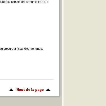
iquerez comme procureur fiscal de la
du procureur fiscal George-Ignace
Haut de la page