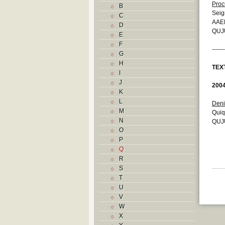
Proc
B
Seig
C
AAEB
D
QUJU
E
F
------
G
H
TEX
I
J
200
K
L
Deni
M
Quiq
N
QUJU
O
P
Q
R
S
T
U
V
W
X