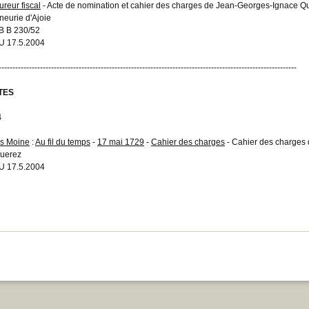
ureur fiscal
- Acte de nomination et cahier des charges de Jean-Georges-Ignace Qu
neurie d'Ajoie
 B 230/52
 17.5.2004
------------------------------------------------------------------------------------------------------------
TES
4
s Moine
:
Au fil du temps
-
17 mai 1729
-
Cahier des charges
- Cahier des charges 
uerez
 17.5.2004