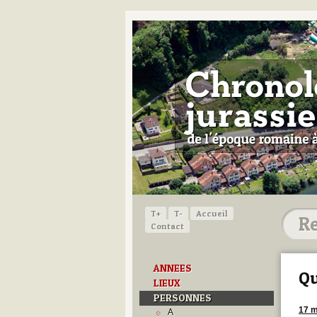
T+
T-
Accueil
Contact
ANNEES
Qu
LIEUX
PERSONNES
17 m
A