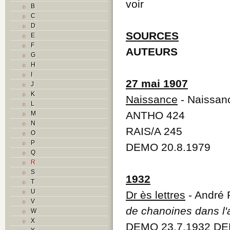
voir
B
C
D
SOURCES
E
F
AUTEURS
G
H
I
27 mai 1907
J
K
Naissance
- Naissan
L
ANTHO 424
M
N
RAIS/A 245
O
P
DEMO 20.8.1979
Q
R
S
1932
T
U
Dr ès lettres
- André R
V
de chanoines dans l'
W
X
DEMO 23.7.1932 DEM