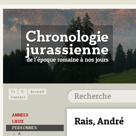
T+
T-
Accueil
Contact
ANNEES
Rais, André
LIEUX
PERSONNES
A