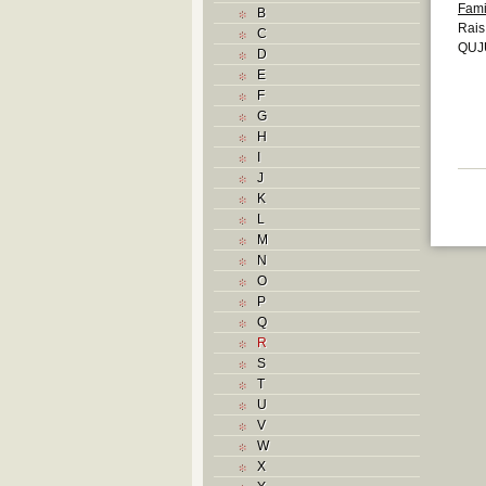
Fami
B
Rais
C
QUJU
D
E
F
G
H
I
J
K
L
M
N
O
P
Q
R
S
T
U
V
W
X