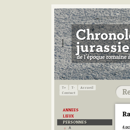
T+
T-
Accueil
Contact
ANNEES
Ra
LIEUX
PERSONNES
4 oc
A