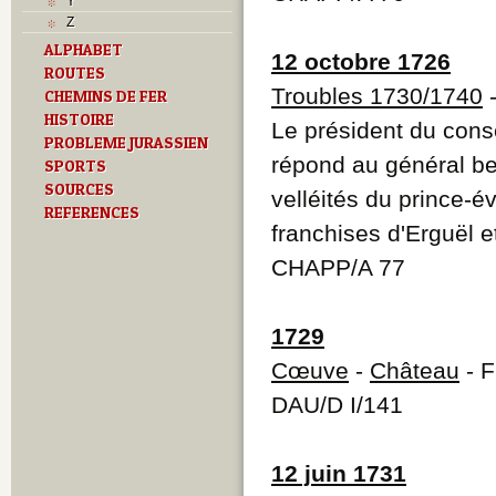
Y
Z
ALPHABET
12 octobre 1726
ROUTES
Troubles 1730/1740
CHEMINS DE FER
HISTOIRE
Le président du con
PROBLEME JURASSIEN
répond au général ber
SPORTS
SOURCES
velléités du prince-
REFERENCES
franchises d'Erguël 
CHAPP/A 77
1729
Cœuve
-
Château
- F
DAU/D I/141
12 juin 1731