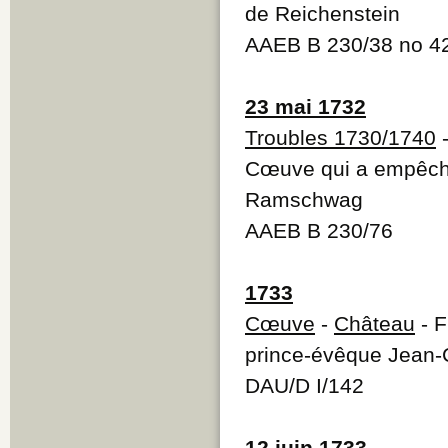
de Reichenstein
AAEB B 230/38 no 
23 mai 1732
Troubles 1730/1740
-
Cœuve qui a empêché 
Ramschwag
AAEB B 230/76
1733
Cœuve
-
Château
- F
prince-évêque Jean-
DAU/D I/142
12 juin 1733