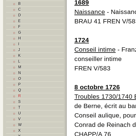
1689
B
C
Naissance
- Naissan
D
BRAU 41 FREN V/58
E
F
G
H
1724
I
Conseil intime
- Fran
J
K
conseiller intime
L
FREN V/583
M
N
O
P
8 octobre 1726
Q
Troubles 1730/1740 
R
S
de Berne, écrit au b
T
U
Conseil aulique, pou
V
Conrad de Reinach de 
W
X
CHAPP/A 76