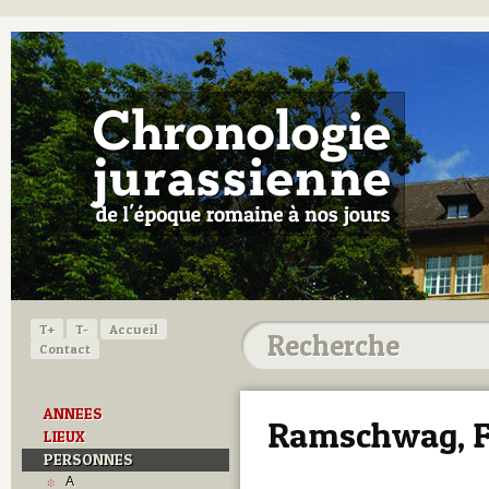
T+
T-
Accueil
Contact
ANNEES
Ramschwag, F
LIEUX
PERSONNES
A