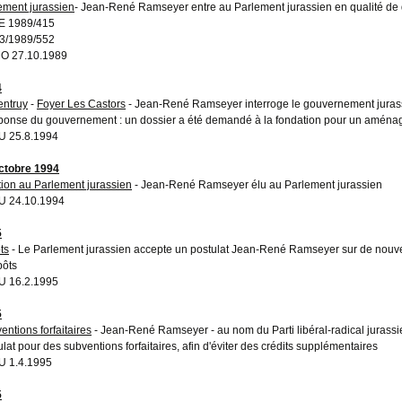
ement jurassien
- Jean-René Ramseyer entre au Parlement jurassien en qualité de
E 1989/415
3/1989/552
O 27.10.1989
4
entruy
-
Foyer Les Castors
- Jean-René Ramseyer interroge le gouvernement jurassi
ponse du gouvernement : un dossier a été demandé à la fondation pour un aména
 25.8.1994
ctobre 1994
tion au Parlement jurassien
- Jean-René Ramseyer élu au Parlement jurassien
U 24.10.1994
5
ts
- Le Parlement jurassien accepte un postulat Jean-René Ramseyer sur de nouvel
pôts
 16.2.1995
5
entions forfaitaires
- Jean-René Ramseyer - au nom du Parti libéral-radical jurass
ulat pour des subventions forfaitaires, afin d'éviter des crédits supplémentaires
 1.4.1995
5