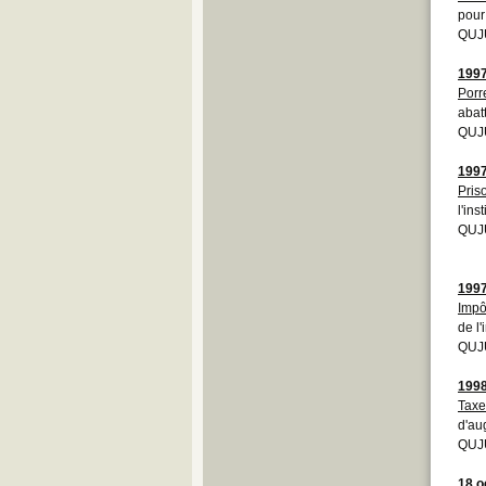
pour
QUJU
199
Porr
abat
QUJU
199
Pris
l'ins
QUJ
199
Impô
de l
QUJ
199
Taxe
d'au
QUJU
18 o