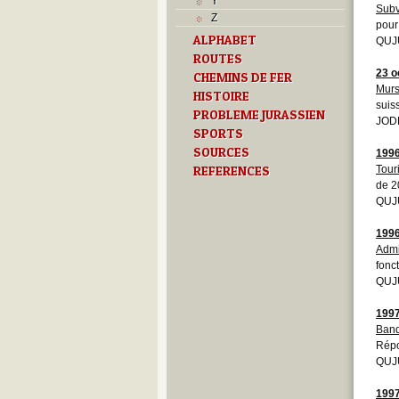
Y
Subv
Z
pour
ALPHABET
QUJU
ROUTES
23 o
CHEMINS DE FER
Murs
HISTOIRE
suis
PROBLEME JURASSIEN
JOD
SPORTS
SOURCES
199
REFERENCES
Tour
de 2
QUJU
199
Admi
fonc
QUJ
199
Banq
Répo
QUJU
199