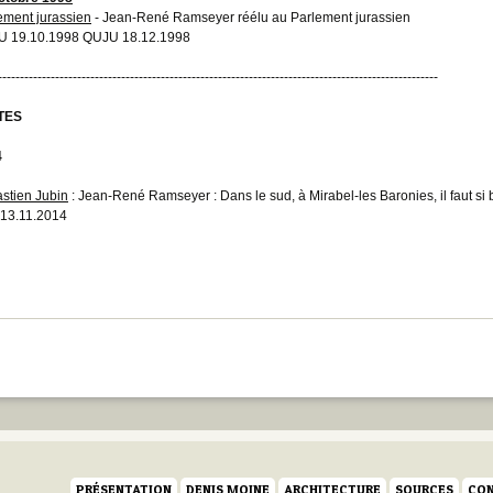
ement jurassien
- Jean-René Ramseyer réélu au Parlement jurassien
 19.10.1998 QUJU 18.12.1998
----------------------------------------------------------------------------------------------------
TES
4
stien Jubin
: Jean-René Ramseyer : Dans le sud, à Mirabel-les Baronies, il faut si
13.11.2014
PRÉSENTATION
DENIS MOINE
ARCHITECTURE
SOURCES
CON