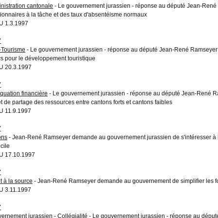
nistration cantonale
- Le gouvernement jurassien - réponse au député Jean-René R
tionnaires à la tâche et des taux d'absentéisme normaux
 1.3.1997
7
-Tourisme
- Le gouvernement jurassien - réponse au député Jean-René Ramseyer 
cs pour le développement touristique
 20.3.1997
7
quation financière
- Le gouvernement jurassien - réponse au député Jean-René Ra
et de partage des ressources entre cantons forts et cantons faibles
 11.9.1997
7
ons
- Jean-René Ramseyer demande au gouvernement jurassien de s'intéresser à la 
cile
U 17.10.1997
7
t à la source
- Jean-René Ramseyer demande au gouvernement de simplifier les for
 3.11.1997
7
ernement jurassien
-
Collégialité
- Le gouvernement jurassien - réponse au député