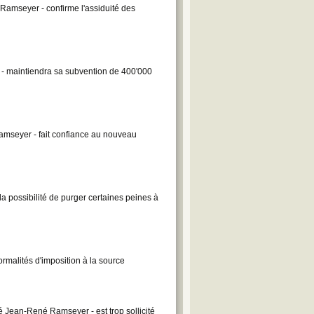
amseyer - confirme l'assiduité des
- maintiendra sa subvention de 400'000
mseyer - fait confiance au nouveau
possibilité de purger certaines peines à
malités d'imposition à la source
 Jean-René Ramseyer - est trop sollicité