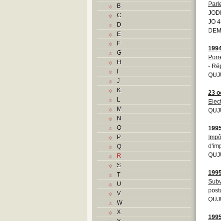
Parl
B
JOD
C
JO 4
D
DEM
E
F
199
G
Porr
H
- Ré
I
QUJU
J
K
23 o
L
Elec
M
QUJ
N
O
199
P
Impô
d'im
Q
QUJU
R
S
199
T
Subv
U
post
V
QUJU
W
X
199