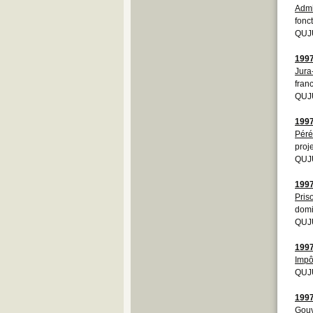
Admi
fonc
QUJU
199
Jura
fran
QUJU
199
Péré
proj
QUJU
199
Pris
domi
QUJ
199
Impô
QUJU
199
Gouv