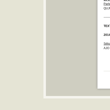
Parl
QUJU
------
TEX
201
Séba
AJO 