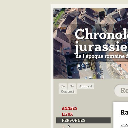
T+
T-
Accueil
Contact
ANNEES
Ra
LIEUX
PERSONNES
26 o
A