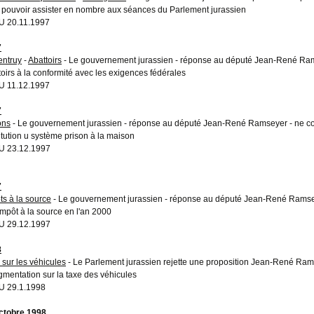
 pouvoir assister en nombre aux séances du Parlement jurassien
 20.11.1997
7
entruy
-
Abattoirs
- Le gouvernement jurassien - réponse au député Jean-René Ram
toirs à la conformité avec les exigences fédérales
 11.12.1997
7
ons
- Le gouvernement jurassien - réponse au député Jean-René Ramseyer - ne co
titution u système prison à la maison
U 23.12.1997
7
ts à la source
- Le gouvernement jurassien - réponse au député Jean-René Ramsey
'impôt à la source en l'an 2000
U 29.12.1997
8
 sur les véhicules
- Le Parlement jurassien rejette une proposition Jean-René Rams
gmentation sur la taxe des véhicules
 29.1.1998
ctobre 1998