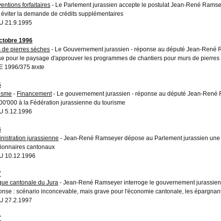
entions forfaitaires
- Le Parlement jurassien accepte le postulat Jean-René Ramseyer
 éviter la demande de crédits supplémentaires
 21.9.1995
ctobre 1996
 de pierres sèches
- Le Gouvernement jurassien - réponse au député Jean-René R
se pour le paysage d'approuver les programmes de chantiers pour murs de pierres
E 1996/375
texte
6
isme
-
Financement
- Le gouvernement jurassien - réponse au député Jean-René Ra
00'000 à la Fédération jurassienne du tourisme
 5.12.1996
6
nistration jurassienne
- Jean-René Ramseyer dépose au Parlement jurassien une que
tionnaires cantonaux
U 10.12.1996
7
ue cantonale du Jura
- Jean-René Ramseyer interroge le gouvernement jurassien sur
nse : scénario inconcevable, mais grave pour l'économie cantonale, les épargnants 
 27.2.1997
7