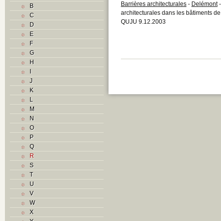
Barrières architecturales
-
Delémont
-
B
architecturales dans les bâtiments de 
C
QUJU 9.12.2003
D
E
F
G
H
I
J
K
L
M
N
O
P
Q
R
S
T
U
V
W
X