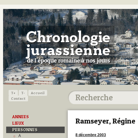
T+
T-
Accueil
Contact
ANNEES
Ramseyer, Régine
LIEUX
PERSONNES
8 décembre 2003
A