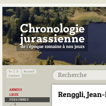
T+
T-
Accueil
Contact
ANNEES
Renggli, Jean
LIEUX
PERSONNES
A