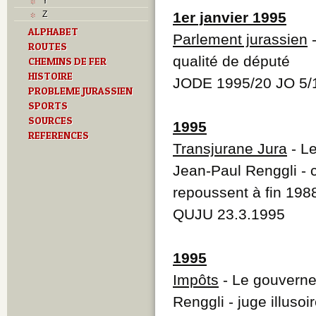
Y
Z
1er janvier 1995
ALPHABET
Parlement jurassien
-
ROUTES
qualité de député
CHEMINS DE FER
HISTOIRE
JODE 1995/20 JO 5/
PROBLEME JURASSIEN
SPORTS
SOURCES
1995
REFERENCES
Transjurane Jura
- Le
Jean-Paul Renggli - c
repoussent à fin 198
QUJU 23.3.1995
1995
Impôts
- Le gouverne
Renggli - juge illuso