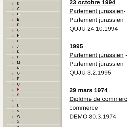
23 octobre 1994
B
C
Parlement jurassien
-
D
Parlement jurassien
E
F
QUJU 24.10.1994
G
H
I
1995
J
K
Parlement jurassien
-
L
Parlement jurassien
M
N
QUJU 3.2.1995
O
P
Q
29 mars 1974
R
S
Diplôme de commer
T
U
commerce
V
DEMO 30.3.1974
W
X