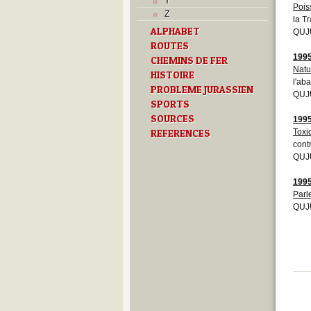
Y
Pois
Z
la T
ALPHABET
QUJU
ROUTES
199
CHEMINS DE FER
Natu
HISTOIRE
l'ab
PROBLEME JURASSIEN
QUJ
SPORTS
SOURCES
199
REFERENCES
Toxi
cont
QUJU
199
Parl
QUJU