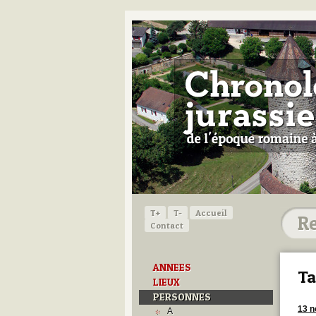
T+
T-
Accueil
Contact
ANNEES
Ta
LIEUX
PERSONNES
13 
A