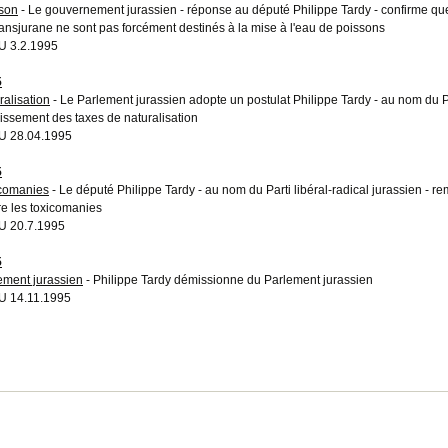
son
- Le gouvernement jurassien - réponse au député Philippe Tardy - confirme que
ransjurane ne sont pas forcément destinés à la mise à l'eau de poissons
 3.2.1995
5
ralisation
- Le Parlement jurassien adopte un postulat Philippe Tardy - au nom du P
aissement des taxes de naturalisation
U 28.04.1995
5
comanies
- Le député Philippe Tardy - au nom du Parti libéral-radical jurassien - re
re les toxicomanies
 20.7.1995
5
ement jurassien
- Philippe Tardy démissionne du Parlement jurassien
 14.11.1995