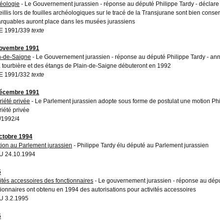
éologie
- Le Gouvernement jurassien - réponse au député Philippe Tardy - déclare
eillis lors de fouilles archéologiques sur le tracé de la Transjurane sont bien conse
rquables auront place dans les musées jurassiens
E 1991/339
texte
novembre 1991
n-de-Saigne
- Le Gouvernement jurassien - réponse au député Philippe Tardy - an
a tourbière et des étangs de Plain-de-Saigne débuteront en 1992
E 1991/332
texte
décembre 1991
riété privée
- Le Parlement jurassien adopte sous forme de postulat une motion Phi
riété privée
/1992/4
ctobre 1994
tion au Parlement jurassien
- Philippe Tardy élu député au Parlement jurassien
U 24.10.1994
5
vités accessoires des fonctionnaires
- Le gouvernement jurassien - réponse au dép
tionnaires ont obtenu en 1994 des autorisations pour activités accessoires
 3.2.1995
5