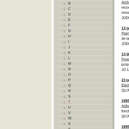
Arch
B
recu
C
rema
D
JOD
E
F
13 
G
Plai
H
de l
I
JOD
J
K
13 
L
Prop
M
prop
N
JO 1
O
P
23 o
Elec
Q
QUJ
R
S
199
T
Acti
U
fonc
V
QUJU
W
X
199