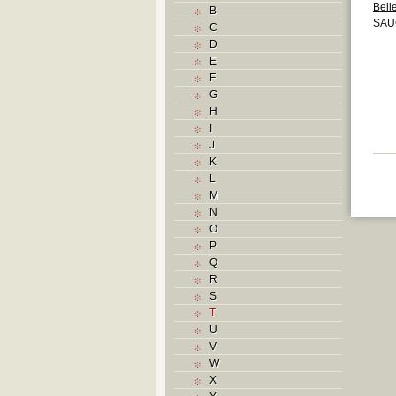
Bell
B
SAU
C
D
E
F
G
H
I
J
K
L
M
N
O
P
Q
R
S
T
U
V
W
X