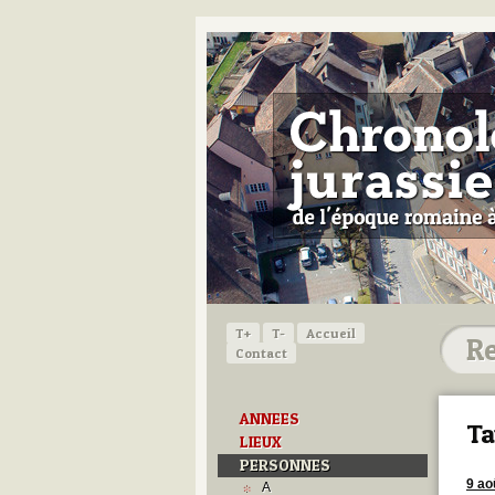
T+
T-
Accueil
Contact
ANNEES
Ta
LIEUX
PERSONNES
9 ao
A