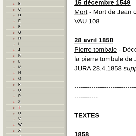
15 décembre 1549
B
C
Mort
- Mort de Jean 
D
VAU 108
E
F
G
H
28 avril 1858
I
Pierre tombale
- Déco
J
K
la pierre tombale de
L
JURA 28.4.1858
sup
M
N
O
P
----------------------------
Q
-----------
R
S
T
U
TEXTES
V
W
X
1858