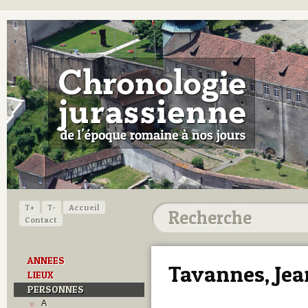
T+
T-
Accueil
Contact
ANNEES
Tavannes, Jean
LIEUX
PERSONNES
A