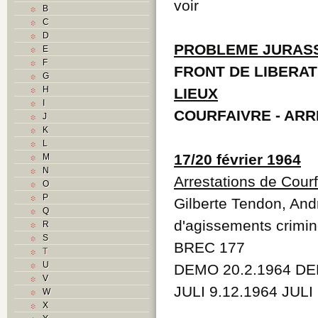
voir
B
C
D
PROBLEME JURAS
E
F
FRONT DE LIBERAT
G
H
LIEUX
I
COURFAIVRE - ARR
J
K
L
17/20 février 1964
M
N
Arrestations de Courf
O
P
Gilberte Tendon, And
Q
d'agissements crimine
R
S
BREC 177
T
U
DEMO 20.2.1964 DEM
V
JULI 9.12.1964 JULI
W
X