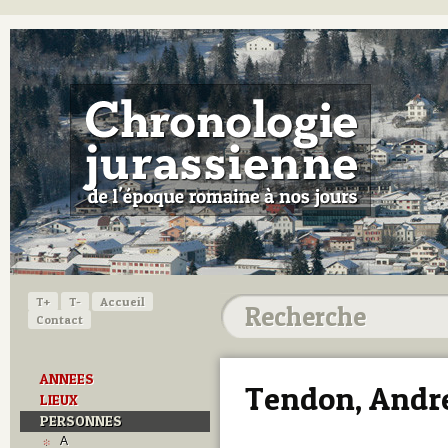
T+
T-
Accueil
Contact
ANNEES
Tendon, Andr
LIEUX
PERSONNES
A