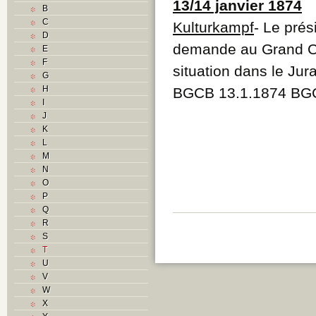
13/14 janvier 1874
B
C
Kulturkampf
- Le pré
D
demande au Grand Con
E
F
situation dans le Jur
G
H
BGCB 13.1.1874 BG
I
J
K
L
M
N
O
P
Q
R
S
T
U
V
W
X