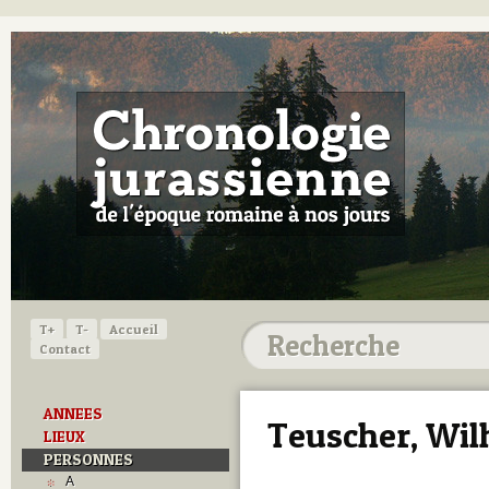
T+
T-
Accueil
Contact
ANNEES
Teuscher, Wi
LIEUX
PERSONNES
A