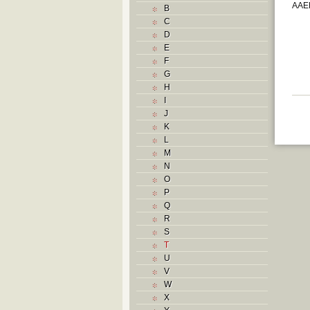
AAEB
B
C
D
E
F
G
H
I
J
K
L
M
N
O
P
Q
R
S
T
U
V
W
X