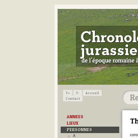
T+
T-
Accueil
Contact
ANNEES
Th
LIEUX
PERSONNES
cons
A