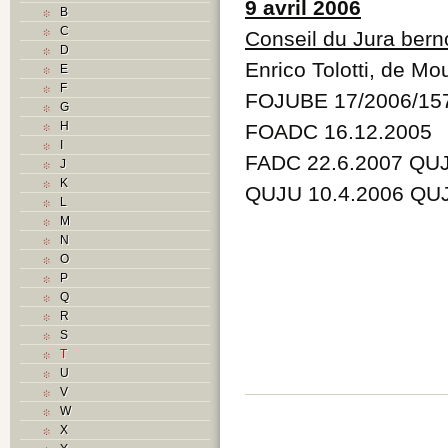
9 avril 2006
B
C
Conseil du Jura bern
D
Enrico Tolotti, de Mo
E
F
FOJUBE 17/2006/15
G
H
FOADC 16.12.2005
I
FADC 22.6.2007 QUJ
J
K
QUJU 10.4.2006 QUJ
L
M
N
O
P
Q
R
S
T
U
V
W
X