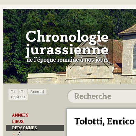
T+
T-
Accueil
Contact
ANNEES
Tolotti, Enrico
LIEUX
PERSONNES
A