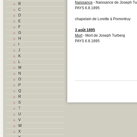
Naissance
- Naissance de Joseph Tu
B
PAYS 6.8.1895
C
D
chapelain de Lorette à Porrentruy
E
F
3 août 1895
G
Mort
- Mort de Joseph Turberg
H
PAYS 6.8.1895
I
J
K
L
M
N
O
P
Q
R
S
T
U
V
W
X