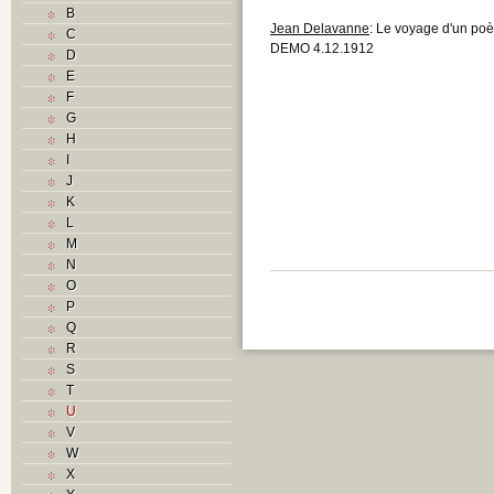
B
Jean Delavanne
: Le voyage d'un poè
C
DEMO 4.12.1912
D
E
F
G
H
I
J
K
L
M
N
O
P
Q
R
S
T
U
V
W
X