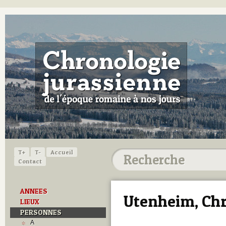
T+
T-
Accueil
Contact
ANNEES
Utenheim, Chr
LIEUX
PERSONNES
A