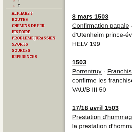
Y
Z
ALPHABET
8 mars 1503
ROUTES
Confirmation papale
-
CHEMINS DE FER
HISTOIRE
d'Utenheim prince-é
PROBLEME JURASSIEN
HELV 199
SPORTS
SOURCES
REFERENCES
1503
Porrentruy
-
Franchi
confirme les franchi
VAU/B III 50
17/18 avril 1503
Prestation d'homma
la prestation d'homm