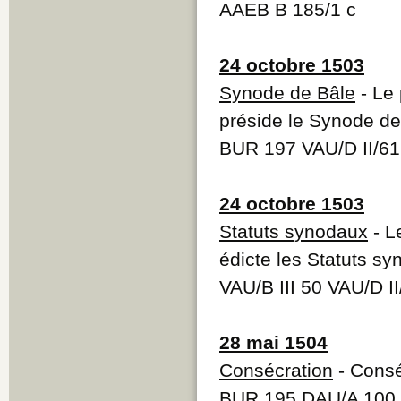
AAEB B 185/1 c
24 octobre 1503
Synode de Bâle
- Le 
préside le Synode de
BUR 197 VAU/D II/6
24 octobre 1503
Statuts synodaux
- L
édicte les Statuts s
VAU/B III 50 VAU/D I
28 mai 1504
Consécration
- Consé
BUR 195 DAU/A 100 V