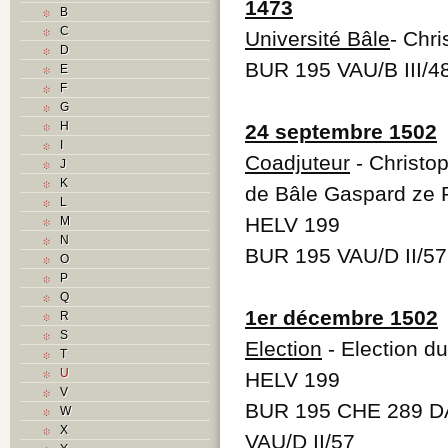
1473
B
C
Université Bâle
- Chri
D
BUR 195 VAU/B III/4
E
F
G
H
24 septembre 1502
I
Coadjuteur
- Christo
J
K
de Bâle Gaspard ze 
L
HELV 199
M
N
BUR 195 VAU/D II/57
O
P
Q
1er décembre 1502
R
S
Election
- Election d
T
U
HELV 199
V
BUR 195 CHE 289 DA
W
X
VAU/D II/57