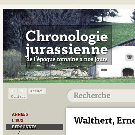
T+
T-
Accueil
Contact
ANNEES
Walthert, Ern
LIEUX
PERSONNES
A