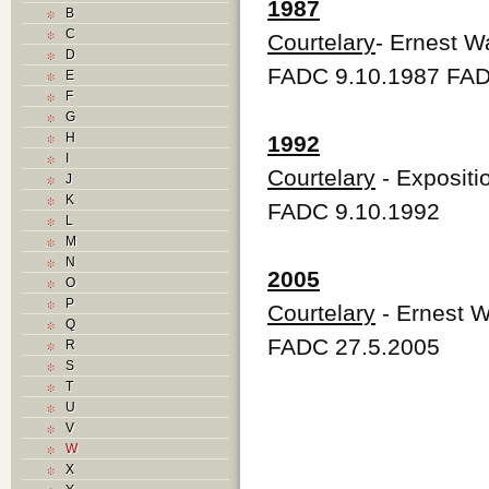
1987
B
C
Courtelary
- Ernest W
D
FADC 9.10.1987 FAD
E
F
G
H
1992
I
Courtelary
- Expositi
J
K
FADC 9.10.1992
L
M
N
2005
O
P
Courtelary
- Ernest W
Q
FADC 27.5.2005
R
S
T
U
V
W
X