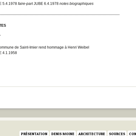
E 5.4.1978
faire-part
JUBE 6.4.1978
notes biographiques
---------------------------------------------------------------------------------------------------
TES
7
ommune de Saint-Imier rend hommage à Henri Weibel
 4.1.1958
PRÉSENTATION
DENIS MOINE
ARCHITECTURE
SOURCES
CON