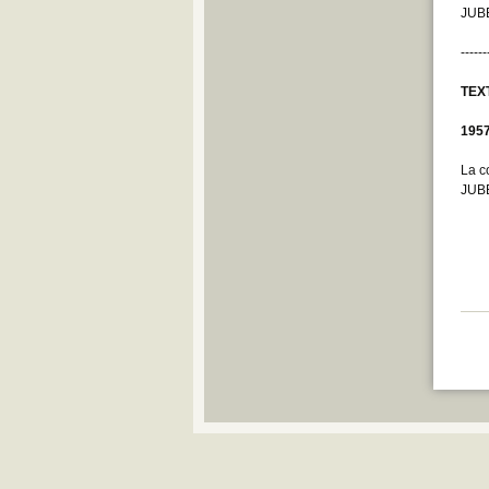
JUB
------
TEX
195
La c
JUBE