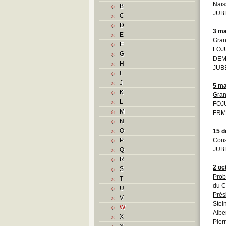
Nais
B
JUBE
C
D
3 ma
E
Gran
F
FOJU
G
DEMO
H
JUBE
I
J
5 ma
K
Gran
L
FOJU
M
FRM
N
O
15 
P
Cons
JUBE
Q
R
2 oc
S
Prob
T
du C
U
Prés
V
Stei
W
Albe
X
Pier