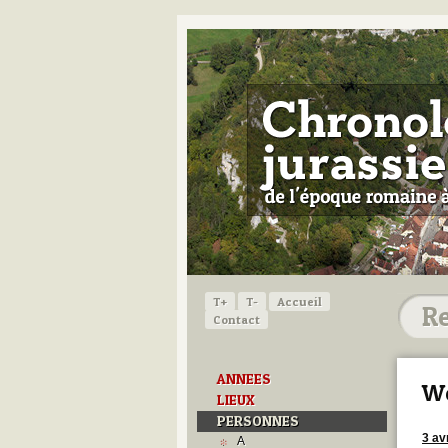
T+
T-
Accueil
Contact
ANNEES
We
LIEUX
PERSONNES
3 av
A