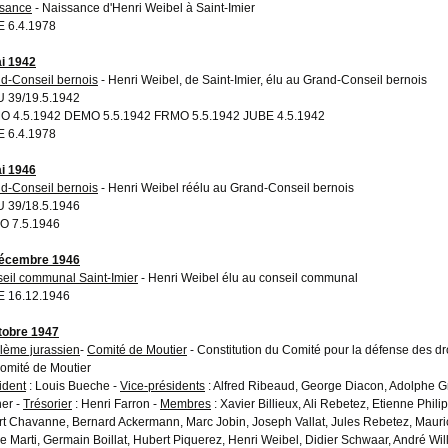
sance
- Naissance d'Henri Weibel à Saint-Imier
 6.4.1978
i 1942
d-Conseil bernois
- Henri Weibel, de Saint-Imier, élu au Grand-Conseil bernois
 39/19.5.1942
 4.5.1942 DEMO 5.5.1942 FRMO 5.5.1942 JUBE 4.5.1942
 6.4.1978
i 1946
d-Conseil bernois
- Henri Weibel réélu au Grand-Conseil bernois
 39/18.5.1946
O 7.5.1946
décembre 1946
eil communal Saint-Imier
- Henri Weibel élu au conseil communal
 16.12.1946
tobre 1947
lème jurassien
-
Comité de Moutier
- Constitution du Comité pour la défense des droi
omité de Moutier
ident
: Louis Bueche -
Vice-présidents
: Alfred Ribeaud, George Diacon, Adolphe G
ner -
Trésorier
: Henri Farron -
Membres
: Xavier Billieux, Ali Rebetez, Etienne Phil
rt Chavanne, Bernard Ackermann, Marc Jobin, Joseph Vallat, Jules Rebetez, Mauric
re Marti, Germain Boillat, Hubert Piquerez, Henri Weibel, Didier Schwaar, André Will