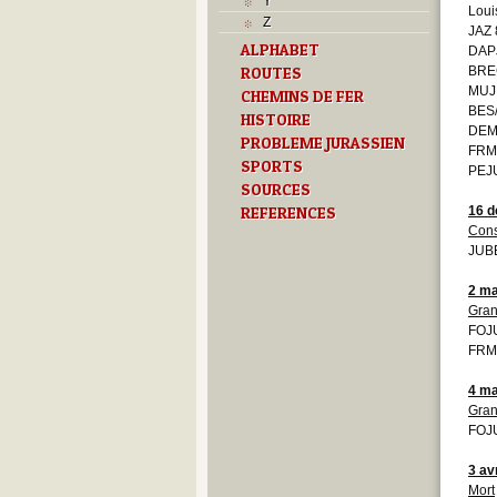
Y
Loui
Z
JAZ 
ALPHABET
DAP
ROUTES
BRE
MUJ
CHEMINS DE FER
BES
HISTOIRE
DEM
PROBLEME JURASSIEN
FRMO
SPORTS
PEJU
SOURCES
REFERENCES
16 
Cons
JUBE
2 ma
Gran
FOJU
FRMO
4 ma
Gran
FOJU
3 av
Mort