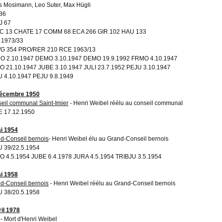
s Mosimann, Leo Suter, Max Hügli
86
J 67
C 13 CHATE 17 COMM 68 ECA 266 GIR 102 HAU 133
 1973/33
/G 354 PRO/RER 210 RCE 1963/13
O 2.10.1947 DEMO 3.10.1947 DEMO 19.9.1992 FRMO 4.10.1947
 21.10.1947 JUBE 3.10.1947 JULI 23.7.1952 PEJU 3.10.1947
 4.10.1947 PEJU 9.8.1949
décembre 1950
eil communal Saint-Imier
- Henri Weibel réélu au conseil communal
 17.12.1950
i 1954
d-Conseil bernois
- Henri Weibel élu au Grand-Conseil bernois
 39/22.5.1954
 4.5.1954 JUBE 6.4.1978 JURA 4.5.1954 TRIBJU 3.5.1954
i 1958
d-Conseil bernois
- Henri Weibel réélu au Grand-Conseil bernois
 38/20.5.1958
ril 1978
- Mort d'Henri Weibel