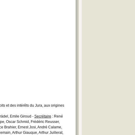
ts et des intérêts du Jura, aux origines
rädel, Emile Giroud -
Secrétaire
: René
ippe, Oscar Schmid, Frédéric Reusser,
e Brahier, Ernest Josi, André Calame,
emain, Arthur Giauque, Arthur Juillerat,