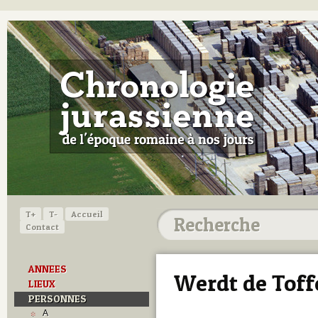
T+
T-
Accueil
Contact
ANNEES
Werdt de Toff
LIEUX
PERSONNES
A