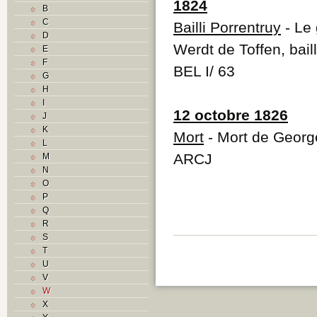
1824
B
C
Bailli Porrentruy
- Le
D
Werdt de Toffen, bail
E
F
BEL I/ 63
G
H
I
12 octobre 1826
J
K
Mort
- Mort de George
L
ARCJ
M
N
O
P
Q
R
S
T
U
V
W
X