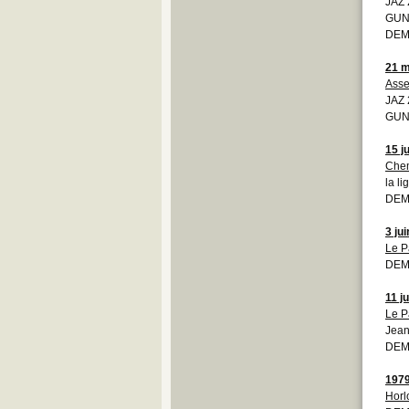
JAZ 
GUN/
DEM
21 m
Asse
JAZ 
GUN
15 j
Chem
la l
DEM
3 ju
Le P
DEM
11 ju
Le P
Jean
DEM
197
Horl