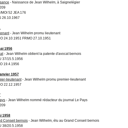
sance
- Naissance de Jean Wilhelm, à Saignelégier
209
MOI 52 JEA 176
 26.10.1967
1
tenant
- Jean Wilhelm promu lieutenant
O 24.10.1951 FRMO 27.10.1951
ai 1956
at
- Jean Wilhelm obtient la patente d'avocat bernois
 37/15.5.1956
O 19.4.1956
janvier 1957
ier-lieutenant
- Jean Wilhelm promu premier-lieutenant
O 22.12.1957
7
ays
- Jean Wilhelm nommé rédacteur du journal Le Pays
209
i 1958
d Conseil bernois
- Jean Wilhelm, élu au Grand Conseil bernois
 38/20.5.1958