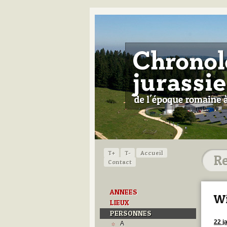
T+
T-
Accueil
Contact
ANNEES
Wi
LIEUX
PERSONNES
22 j
A