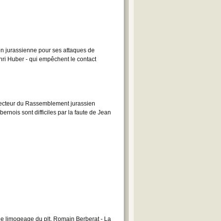
n jurassienne pour ses attaques de
nri Huber - qui empêchent le contact
recteur du Rassemblement jurassien
rnois sont difficiles par la faute de Jean
le limogeage du plt. Romain Berberat - La