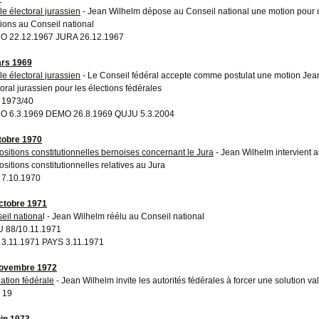
le électoral jurassien
- Jean Wilhelm dépose au Conseil national une motion pour un
tions au Conseil national
 22.12.1967 JURA 26.12.1967
rs 1969
le électoral jurassien
- Le Conseil fédéral accepte comme postulat une motion Jean 
toral jurassien pour les élections fédérales
 1973/40
 6.3.1969 DEMO 26.8.1969 QUJU 5.3.2004
tobre 1970
ositions constitutionnelles bernoises concernant le Jura
- Jean Wilhelm intervient au
ositions constitutionnelles relatives au Jura
 7.10.1970
ctobre 1971
eil nationa
l - Jean Wilhelm réélu au Conseil national
 88/10.11.1971
 3.11.1971 PAYS 3.11.1971
novembre 1972
ation fédérale
- Jean Wilhelm invite les autorités fédérales à forcer une solution v
 19
uin 1973