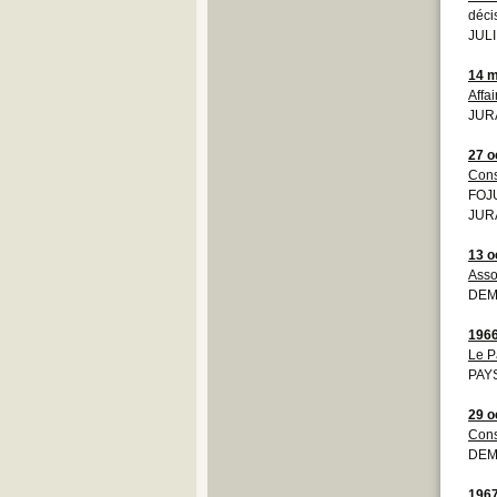
déci
JULI
14 m
Affa
JURA
27 o
Cons
FOJU
JURA
13 o
Asso
DEMO
196
Le P
PAYS
29 o
Cons
DEMO
196