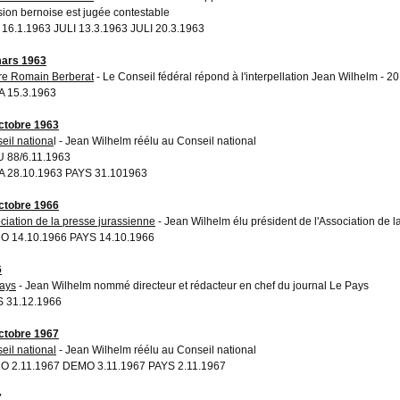
sion bernoise est jugée contestable
 16.1.1963 JULI 13.3.1963 JULI 20.3.1963
ars 1963
ire Romain Berberat
- Le Conseil fédéral répond à l'interpellation Jean Wilhelm - 20
 15.3.1963
ctobre 1963
eil nationa
l - Jean Wilhelm réélu au Conseil national
 88/6.11.1963
 28.10.1963 PAYS 31.101963
ctobre 1966
ciation de la presse jurassienne
- Jean Wilhelm élu président de l'Association de l
 14.10.1966 PAYS 14.10.1966
6
ays
- Jean Wilhelm nommé directeur et rédacteur en chef du journal Le Pays
 31.12.1966
ctobre 1967
eil national
- Jean Wilhelm réélu au Conseil national
 2.11.1967 DEMO 3.11.1967 PAYS 2.11.1967
7