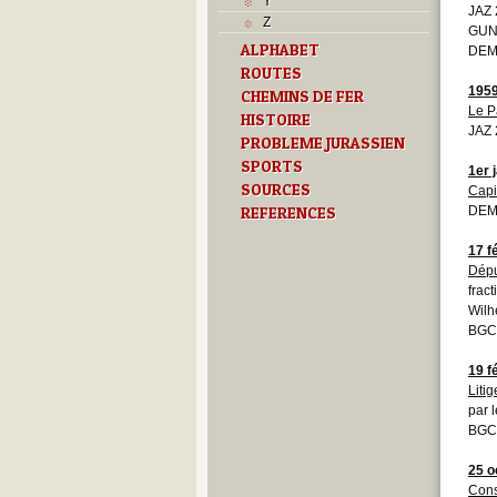
Y
JAZ 
Z
GUN/
ALPHABET
DEM
ROUTES
195
CHEMINS DE FER
Le P
HISTOIRE
JAZ 
PROBLEME JURASSIEN
SPORTS
1er 
SOURCES
Capi
REFERENCES
DEMO
17 f
Dépu
frac
Wilh
BGCB
19 f
Liti
par 
BGCB
25 o
Cons