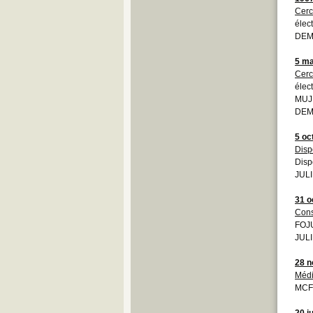
Cerc
élec
DEMO
5 ma
Cerc
élec
MUJ
DEMO
5 oc
Disp
Disp
JULI
31 o
Cons
FOJU
JULI
28 
Médi
MCF
20 j