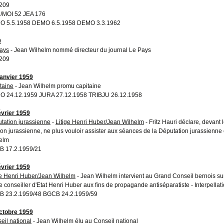
209
MOI 52 JEA 176
O 5.5.1958 DEMO 6.5.1958 DEMO 3.3.1962
9
ays
- Jean Wilhelm nommé directeur du journal Le Pays
209
janvier 1959
taine
- Jean Wilhelm promu capitaine
 24.12.1959 JURA 27.12.1958 TRIBJU 26.12.1958
évrier 1959
tation jurassienne
-
Litige Henri Huber/Jean Wilhelm
- Fritz Hauri déclare, devant
tion jurassienne, ne plus vouloir assister aux séances de la Députation jurassienne
elm
 17.2.1959/21
évrier 1959
ge Henri Huber/Jean Wilhelm
- Jean Wilhelm intervient au Grand Conseil bernois sur l
le conseiller d'Etat Henri Huber aux fins de propagande antiséparatiste - Interpellati
 23.2.1959/48 BGCB 24.2.1959/59
ctobre 1959
eil national
- Jean Wilhelm élu au Conseil national