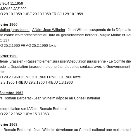
 86/4.11.1959
MOI 52 JAZ 209
 29.10.1959 JUBE 29.10.1959 TRIBJU 29.10.1959
évrier 1960
tation jurassienne
-
Affaire Jean Wilhelm
- Jean Wilhelm suspendu de la Députatio
se contre les représentants du Jura au gouvernement bernois - Virgile Moine et He
C 137
O 25.2.1960 FRMO 25.2.1960
texte
évrier 1960
lème jurassien
-
Rassemblement jurassien/Députation jurassienne
- Le Comité di
este la Députation jurassienne qui prétend que les contacts avec le Gouvernement be
elm
O 29.2.1960 DEMO 2.3.1960 FRMO 1.3.1960
texte
 2.3.1960 TRIBJU 29.2.1960 TRIBJU 1.3.1960
décembre 1962
ire Romain Berberat
- Jean Wilhelm dépose au Conseil national
interpellation sur l'Affaire Romain Berberat
 22.12.1962 JURA 15.3.1963
évrier 1963
ire Romain Berberat
- Jean Wilhelm développe au Conseil national une motion sur 