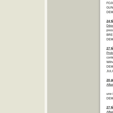
FOJU
GUN/
DEMO
24 f
Dépu
pres
BRE
DEM
27 f
Prob
cont
Wilh
DEM
JULI
20 
Affa
une 
DEMO
27 f
Affa