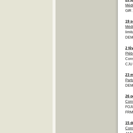
Médi
GIR 
19 s
Médi
limit
DEM
2 fé
Pléb
Cons
CJU
23 m
Part
DEM
26 o
Cons
FOJU
FRM
15 
Cons