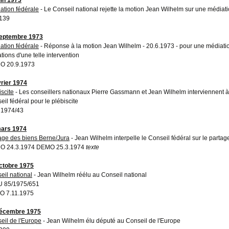
ation fédérale
- Le Conseil national rejette la motion Jean Wilhelm sur une médiati
139
eptembre 1973
ation fédérale
- Réponse à la motion Jean Wilhelm - 20.6.1973 - pour une médiatio
ations d'une telle intervention
O 20.9.1973
vrier 1974
iscite
- Les conseillers nationaux Pierre Gassmann et Jean Wilhelm interviennent à
eil fédéral pour le plébiscite
 1974/43
ars 1974
age des biens Berne/Jura
- Jean Wilhelm interpelle le Conseil fédéral sur le parta
O 24.3.1974 DEMO 25.3.1974
texte
ctobre 1975
eil national
- Jean Wilhelm réélu au Conseil national
 85/1975/651
O 7.11.1975
décembre 1975
eil de l'Europe
- Jean Wilhelm élu député au Conseil de l'Europe