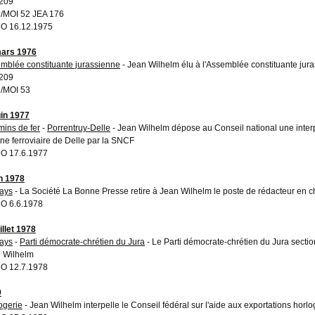
209
MOI 52 JEA 176
O 16.12.1975
ars 1976
mblée constituante jurassienne
- Jean Wilhelm élu à l'Assemblée constituante jur
209
/MOI 53
uin 1977
ins de fer
-
Porrentruy-Delle
- Jean Wilhelm dépose au Conseil national une inter
igne ferroviaire de Delle par la SNCF
O 17.6.1977
in 1978
ays
- La Société La Bonne Presse retire à Jean Wilhelm le poste de rédacteur en c
O 6.6.1978
illet 1978
ays
-
Parti démocrate-chrétien du Jura
- Le Parti démocrate-chrétien du Jura section 
 Wilhelm
O 12.7.1978
9
ogerie
- Jean Wilhelm interpelle le Conseil fédéral sur l'aide aux exportations horl