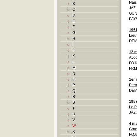
Nais
B
JAZ 
C
GUN/
D
PAYS
E
F
195
G
Lieu
H
DEM
I
J
12 m
K
Avoc
L
FOJU
M
FRM
N
O
1er 
P
Prem
DEM
Q
R
195
S
Le P
T
JAZ 
U
V
4 ma
W
Gran
X
FOJU