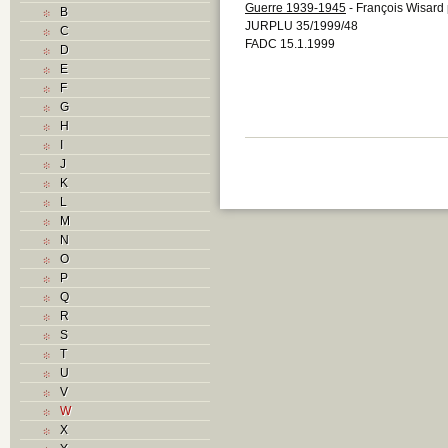
Guerre 1939-1945
- François Wisard
B
JURPLU 35/1999/48
C
FADC 15.1.1999
D
E
F
G
H
I
J
K
L
M
N
O
P
Q
R
S
T
U
V
W
X