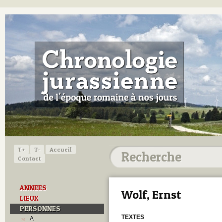
T+
T-
Accueil
Contact
ANNEES
Wolf, Ernst
LIEUX
PERSONNES
TEXTES
A