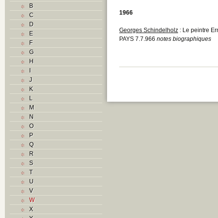
B
1966
C
D
Georges Schindelholz
: Le peintre E
E
PAYS 7.7.966
notes biographiques
F
G
H
I
J
K
L
M
N
O
P
Q
R
S
T
U
V
W
X