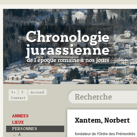
T+
T-
Accueil
Contact
ANNEES
Xantem, Norbert
LIEUX
PERSONNES
fondateur de l'Ordre des Prémontrés
A