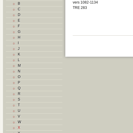
vers 1082-1134
B
TRE 283
C
D
E
F
G
H
I
J
K
L
M
N
O
P
Q
R
S
T
U
V
W
X