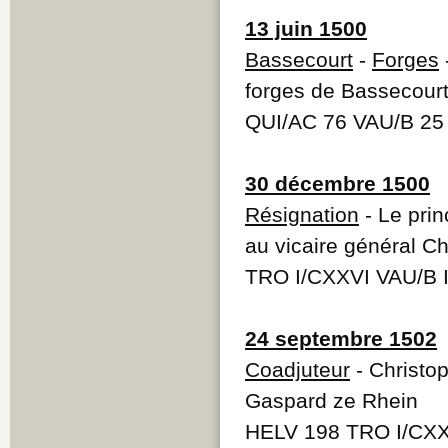
13 juin 1500
Bassecourt
-
Forges
forges de Bassecour
QUI/AC 76 VAU/B 25
30 décembre 1500
Résignation
- Le pri
au vicaire général C
TRO I/CXXVI VAU/B I
24 septembre 1502
Coadjuteur
- Christo
Gaspard ze Rhein
HELV 198 TRO I/CXX