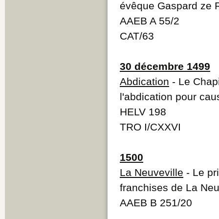
évêque Gaspard ze Rh
AAEB A 55/2
CAT/63
30 décembre 1499
Abdication
- Le Chapi
l'abdication pour ca
HELV 198
TRO I/CXXVI
1500
La Neuveville
- Le pr
franchises de La Neu
AAEB B 251/20