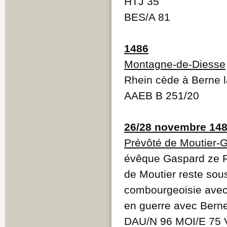
HTJ 35
BES/A 81
1486
Montagne-de-Diesse
Rhein cède à Berne l
AAEB B 251/20
26/28 novembre 14
Prévôté de Moutier-
évêque Gaspard ze Rh
de Moutier reste sous
combourgeoisie avec 
en guerre avec Bern
DAU/N 96 MOI/E 75 V