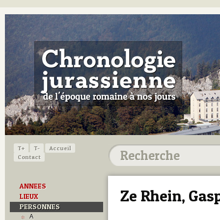
T+
T-
Accueil
Contact
ANNEES
Ze Rhein, Gas
LIEUX
PERSONNES
A