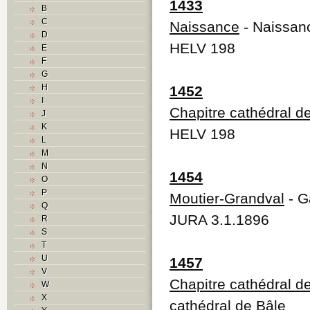
1433
B
C
Naissance
- Naissan
D
HELV 198
E
F
G
H
1452
I
Chapitre cathédral d
J
K
HELV 198
L
M
N
1454
O
P
Moutier-Grandval
- G
Q
JURA 3.1.1896
R
S
T
U
1457
V
Chapitre cathédral d
W
X
cathédral de Bâle