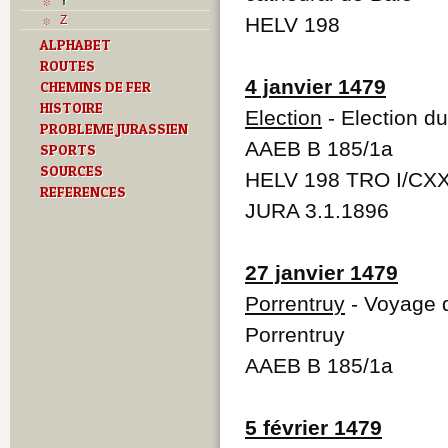
Y
Z
HELV 198
ALPHABET
ROUTES
4 janvier 1479
CHEMINS DE FER
HISTOIRE
Election
- Election d
PROBLEME JURASSIEN
AAEB B 185/1a
SPORTS
SOURCES
HELV 198 TRO I/CXX
REFERENCES
JURA 3.1.1896
27 janvier 1479
Porrentruy
- Voyage 
Porrentruy
AAEB B 185/1a
5 février 1479