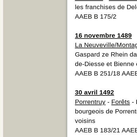
les franchises de De
AAEB B 175/2
16 novembre 1489
La Neuveville/Monta
Gaspard ze Rhein dan
de-Diesse et Bienne 
AAEB B 251/18 AAEB
30 avril 1492
Porrentruy
-
Forêts
- 
bourgeois de Porrentr
voisins
AAEB B 183/21 AAEB