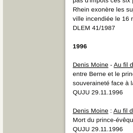
pas d'impôts ces six
Rhein exonère les suj
ville incendiée le 1
DLEM 41/1987
1996
Denis Moine
-
Au fil
entre Berne et le pr
souveraineté face à 
QUJU 29.11.1996
Denis Moine
:
Au fil
Mort du prince-évêq
QUJU 29.11.1996