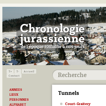
T+
T-
Accueil
Contact
ANNEES
Tunnels
LIEUX
PERSONNES
Court-Graitery
ALPHABET