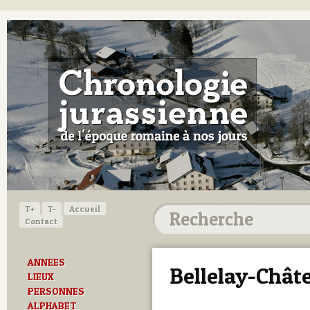
T+
T-
Accueil
Contact
ANNEES
Bellelay-Chât
LIEUX
PERSONNES
ALPHABET