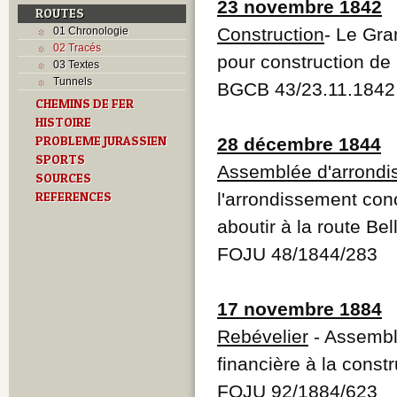
23 novembre 1842
ROUTES
Construction
- Le Gra
01 Chronologie
02 Tracés
pour construction de 
03 Textes
Tunnels
BGCB 43/23.11.1842
CHEMINS DE FER
HISTOIRE
PROBLEME JURASSIEN
28 décembre 1844
SPORTS
Assemblée d'arrond
SOURCES
REFERENCES
l'arrondissement con
aboutir à la route Bel
FOJU 48/1844/283
17 novembre 1884
Rebévelier
- Assembl
financière à la constr
FOJU 92/1884/623